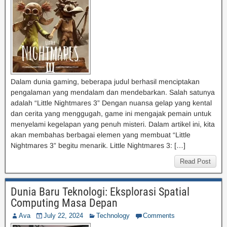
Dalam dunia gaming, beberapa judul berhasil menciptakan
pengalaman yang mendalam dan mendebarkan. Salah satunya
adalah “Little Nightmares 3” Dengan nuansa gelap yang kental
dan cerita yang menggugah, game ini mengajak pemain untuk
menyelami kegelapan yang penuh misteri. Dalam artikel ini, kita
akan membahas berbagai elemen yang membuat “Little
Nightmares 3” begitu menarik. Little Nightmares 3: […]
Read Post
Dunia Baru Teknologi: Eksplorasi Spatial
Computing Masa Depan
Ava
July 22, 2024
Technology
Comments