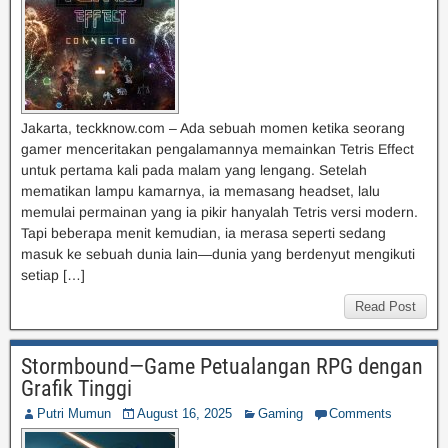
Jakarta, teckknow.com – Ada sebuah momen ketika seorang
gamer menceritakan pengalamannya memainkan Tetris Effect
untuk pertama kali pada malam yang lengang. Setelah
mematikan lampu kamarnya, ia memasang headset, lalu
memulai permainan yang ia pikir hanyalah Tetris versi modern.
Tapi beberapa menit kemudian, ia merasa seperti sedang
masuk ke sebuah dunia lain—dunia yang berdenyut mengikuti
setiap […]
Read Post
Stormbound—Game Petualangan RPG dengan
Grafik Tinggi
Putri Mumun
August 16, 2025
Gaming
Comments