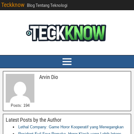
Teckknow
Blog Tentang Teknologi
Arvin Dio
Posts: 194
Latest Posts by the Author
Lethal Company: Game Horor Kooperatif yang Menegangkan
Resident Evil Four Remake, Horor Klasik yang Lebih Intens