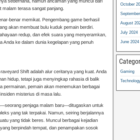
knya sederhana, namun ancaman yang muncul dari
October 2
malam terasa sangat panjang.
September
nar-benar memikat. Pengembang game berhasil
August 20
g akan membuat bulu kuduk pemain berdiri.
July 2024
cahayaan redup, dan efek suara yang menyeramkan,
June 2024
a Anda ke dalam dunia kegelapan yang penuh
Categor
aveyard Shift adalah alur ceritanya yang kuat. Anda
Gaming
n hidup, tetapi juga menyingkap rahasia di balik
Technolog
ama permainan, pemain akan menemukan berbagai
nsiden misterius di masa lalu.
ama—seorang penjaga malam baru—ditugaskan untuk
eks yang tak terpakai. Namun, seiring berjalannya
atu yang tidak beres. Muncul berbagai kejadian
a yang berpindah tempat, dan penampakan sosok