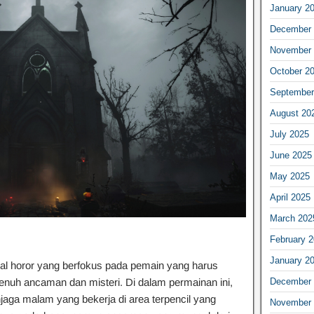
January 2
December 
November 
October 2
September
August 20
July 2025
June 2025
May 2025
April 2025
March 202
February 
January 2
al horor yang berfokus pada pemain yang harus
December 
penuh ancaman dan misteri. Di dalam permainan ini,
aga malam yang bekerja di area terpencil yang
November 