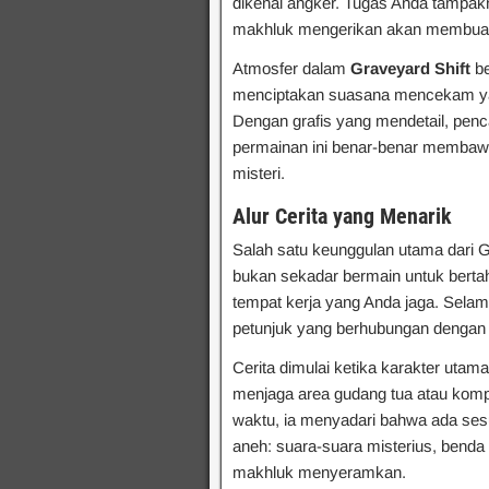
dikenal angker. Tugas Anda tampa
makhluk mengerikan akan membuat 
Atmosfer dalam
Graveyard Shift
be
menciptakan suasana mencekam yan
Dengan grafis yang mendetail, pen
permainan ini benar-benar membaw
misteri.
Alur Cerita yang Menarik
Salah satu keunggulan utama dari Gr
bukan sekadar bermain untuk bertaha
tempat kerja yang Anda jaga. Sel
petunjuk yang berhubungan dengan i
Cerita dimulai ketika karakter ut
menjaga area gudang tua atau kompl
waktu, ia menyadari bahwa ada sesu
aneh: suara-suara misterius, bend
makhluk menyeramkan.