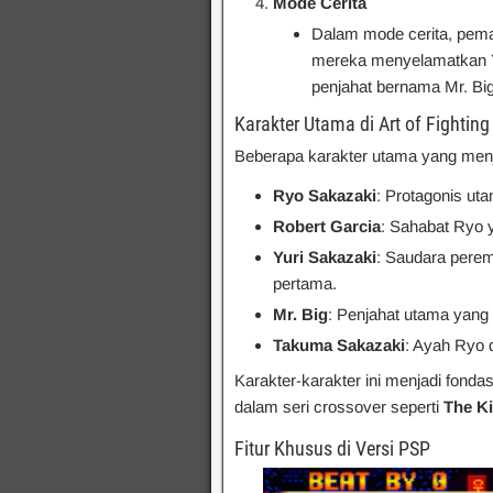
Mode Cerita
Dalam mode cerita, pema
mereka menyelamatkan Yu
penjahat bernama Mr. Big
Karakter Utama di Art of Fighting
Beberapa karakter utama yang menja
Ryo Sakazaki
: Protagonis uta
Robert Garcia
: Sahabat Ryo y
Yuri Sakazaki
: Saudara pere
pertama.
Mr. Big
: Penjahat utama yang 
Takuma Sakazaki
: Ayah Ryo d
Karakter-karakter ini menjadi fondasi
dalam seri crossover seperti
The Ki
Fitur Khusus di Versi PSP