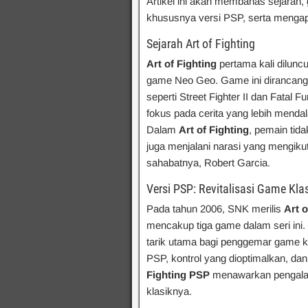
Artikel ini akan membahas sejarah, g
khususnya versi PSP, serta mengapa
Sejarah Art of Fighting
Art of Fighting
pertama kali dilunc
game Neo Geo. Game ini dirancang u
seperti Street Fighter II dan Fatal
fokus pada cerita yang lebih menda
Dalam
Art of Fighting
, pemain tid
juga menjalani narasi yang mengiku
sahabatnya, Robert Garcia.
Versi PSP: Revitalisasi Game Kla
Pada tahun 2006, SNK merilis
Art 
mencakup tiga game dalam seri ini.
tarik utama bagi penggemar game kl
PSP, kontrol yang dioptimalkan, dan
Fighting PSP
menawarkan pengalam
klasiknya.