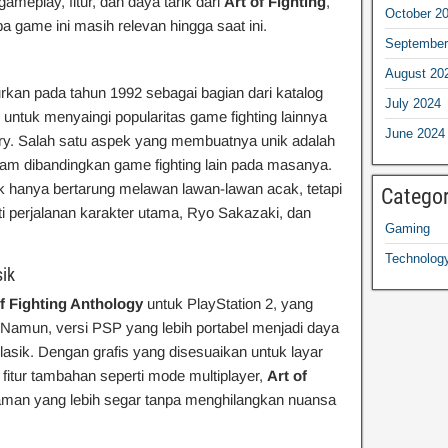
ameplay, fitur, dan daya tarik dari
Art of Fighting
,
October 2
 game ini masih relevan hingga saat ini.
September
August 20
urkan pada tahun 1992 sebagai bagian dari katalog
July 2024
ntuk menyaingi popularitas game fighting lainnya
June 2024
 Fury. Salah satu aspek yang membuatnya unik adalah
lam dibandingkan game fighting lain pada masanya.
ak hanya bertarung melawan lawan-lawan acak, tetapi
Categor
ti perjalanan karakter utama, Ryo Sakazaki, dan
Gaming
Technolog
sik
of Fighting Anthology
untuk PlayStation 2, yang
 Namun, versi PSP yang lebih portabel menjadi daya
asik. Dengan grafis yang disesuaikan untuk layar
 fitur tambahan seperti mode multiplayer,
Art of
an yang lebih segar tanpa menghilangkan nuansa