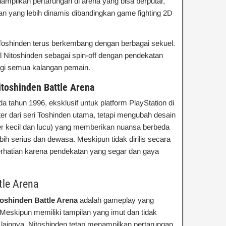
mpilkan pertarungan di arena yang bisa berputar,
 yang lebih dinamis dibandingkan game fighting 2D
 Toshinden terus berkembang dengan berbagai sekuel.
 Nitoshinden sebagai spin-off dengan pendekatan
agi semua kalangan pemain.
toshinden Battle Arena
ada tahun 1996, eksklusif untuk platform PlayStation di
r dari seri Toshinden utama, tetapi mengubah desain
kter kecil dan lucu) yang memberikan nuansa berbeda
ih serius dan dewasa. Meskipun tidak dirilis secara
erhatian karena pendekatan yang segar dan gaya
tle Arena
toshinden Battle Arena
adalah gameplay yang
eskipun memiliki tampilan yang imut dan tidak
lainnya, Nitoshinden tetap menampilkan pertarungan