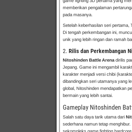
game fighting 3D pertama yang mena
memberikan pengalaman pertarungan
pada masanya.
Setelah keberhasilan seri pertama,
Di tengah perkembangan ini, muncul
unik yang lebih ringan dan ramah b
2.
Rilis dan Perkembangan Ni
Nitoshinden Battle Arena
dirilis p
Jepang. Game ini mengambil karakte
karakter menjadi versi chibi (kara
dibandingkan seri utamanya yang leb
global, Nitoshinden mendapatkan p
bermain yang lebih santai.
Gameplay Nitoshinden Bat
Salah satu daya tarik utama dari
Ni
sederhana namun tetap menghibur. M
sekompleks game fighting hardcore 