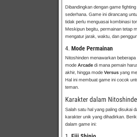
Dibandingkan dengan game fighting p
sederhana. Game ini dirancang untu
tidak perlu menguasai kombinasi t
Meskipun begitu, permainan tetap m
mengatur jarak, waktu, dan penggu
4.
Mode Permainan
Nitoshinden menawarkan beberapa m
mode
Arcade
di mana pemain haru
akhir, hingga mode
Versus
yang mem
Hal ini membuat game ini cocok unt
teman.
Karakter dalam Nitoshinde
Salah satu hal yang paling disukai d
karakter unik yang dihadirkan. Beri
dalam game ini:
1.
Eiji Shinjo