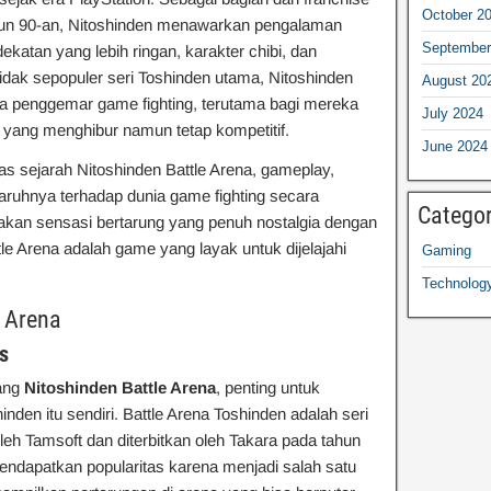
October 2
tahun 90-an, Nitoshinden menawarkan pengalaman
September
katan yang lebih ringan, karakter chibi, dan
idak sepopuler seri Toshinden utama, Nitoshinden
August 20
para penggemar game fighting, terutama bagi mereka
July 2024
yang menghibur namun tetap kompetitif.
June 2024
as sejarah Nitoshinden Battle Arena, gameplay,
aruhnya terhadap dunia game fighting secara
Categor
akan sensasi bertarung yang penuh nostalgia dengan
tle Arena adalah game yang layak untuk dijelajahi
Gaming
Technolog
e Arena
s
ang
Nitoshinden Battle Arena
, penting untuk
nden itu sendiri. Battle Arena Toshinden adalah seri
eh Tamsoft dan diterbitkan oleh Takara pada tahun
endapatkan popularitas karena menjadi salah satu