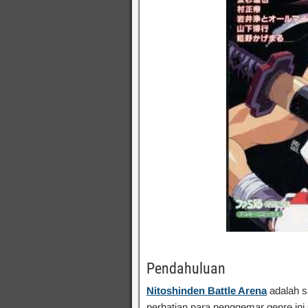
Pendahuluan
Nitoshinden Battle Arena
adalah sa
perhatian para penggemar genre ini 