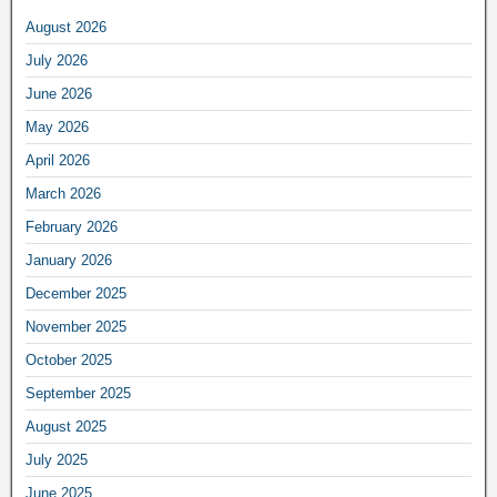
August 2026
July 2026
June 2026
May 2026
April 2026
March 2026
February 2026
January 2026
December 2025
November 2025
October 2025
September 2025
August 2025
July 2025
June 2025