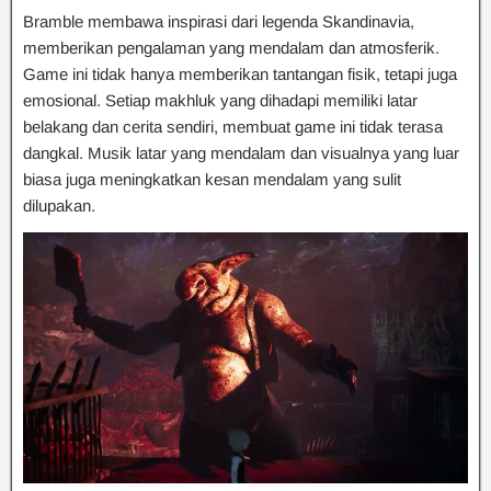
Bramble membawa inspirasi dari legenda Skandinavia,
memberikan pengalaman yang mendalam dan atmosferik.
Game ini tidak hanya memberikan tantangan fisik, tetapi juga
emosional. Setiap makhluk yang dihadapi memiliki latar
belakang dan cerita sendiri, membuat game ini tidak terasa
dangkal. Musik latar yang mendalam dan visualnya yang luar
biasa juga meningkatkan kesan mendalam yang sulit
dilupakan.