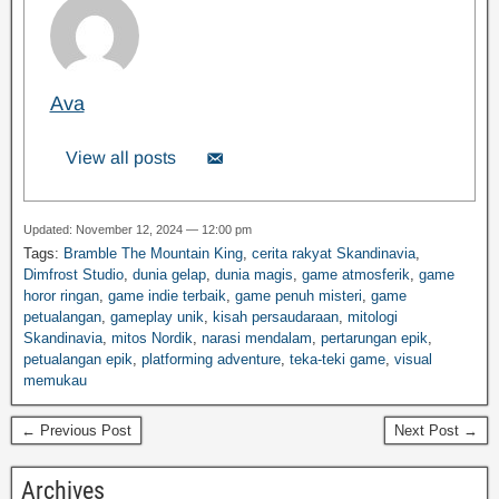
Ava
View all posts
Updated: November 12, 2024 — 12:00 pm
Tags:
Bramble The Mountain King
,
cerita rakyat Skandinavia
,
Dimfrost Studio
,
dunia gelap
,
dunia magis
,
game atmosferik
,
game
horor ringan
,
game indie terbaik
,
game penuh misteri
,
game
petualangan
,
gameplay unik
,
kisah persaudaraan
,
mitologi
Skandinavia
,
mitos Nordik
,
narasi mendalam
,
pertarungan epik
,
petualangan epik
,
platforming adventure
,
teka-teki game
,
visual
memukau
← Previous Post
Next Post →
Archives