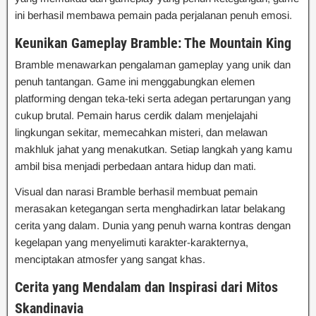
ini berhasil membawa pemain pada perjalanan penuh emosi.
Keunikan Gameplay Bramble: The Mountain King
Bramble menawarkan pengalaman gameplay yang unik dan
penuh tantangan. Game ini menggabungkan elemen
platforming dengan teka-teki serta adegan pertarungan yang
cukup brutal. Pemain harus cerdik dalam menjelajahi
lingkungan sekitar, memecahkan misteri, dan melawan
makhluk jahat yang menakutkan. Setiap langkah yang kamu
ambil bisa menjadi perbedaan antara hidup dan mati.
Visual dan narasi Bramble berhasil membuat pemain
merasakan ketegangan serta menghadirkan latar belakang
cerita yang dalam. Dunia yang penuh warna kontras dengan
kegelapan yang menyelimuti karakter-karakternya,
menciptakan atmosfer yang sangat khas.
Cerita yang Mendalam dan Inspirasi dari Mitos
Skandinavia