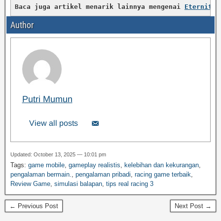
Baca juga artikel menarik lainnya mengenai 
Eternity 
Author
Putri Mumun
View all posts
Updated: October 13, 2025 — 10:01 pm
Tags:
game mobile
,
gameplay realistis
,
kelebihan dan kekurangan
,
pengalaman bermain.
,
pengalaman pribadi
,
racing game terbaik
,
Review Game
,
simulasi balapan
,
tips real racing 3
← Previous Post
Next Post →