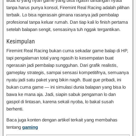
Buat lo yang nyari game yang bisa ngasih tantangan nyata
tanpa harus punya konsol, Firemint Real Racing adalah pilihan
terbaik. Lo bisa ngerasain gimana rasanya jadi pembalap
profesional tanpa keluar rumah. Dan tiap kali lo finish pertama
setelah balapan sengit, sensasinya tuh nggak tergantikan.
Kesimpulan
Firemint Real Racing bukan cuma sekadar game balap di HP,
tapi pengalaman total yang ngasih lo kesempatan buat
ngerasain jadi pembalap sungguhan. Dari grafik realistis,
gameplay strategis, sampai sensasi kompetitifnya, semuanya
nyatu jadi satu paket yang bikin nagih. Buat gue pribadi, ini
bukan cuma game — ini simulasi dunia balapan yang bisa lo
bawa ke mana aja. Jadi, siapin sabuk pengaman lo dan
gaspol di lintasan, karena sekali nyoba, lo bakal susah
berhenti.
Baca juga konten dengan artikel terkait yang membahas
tentang
gaming