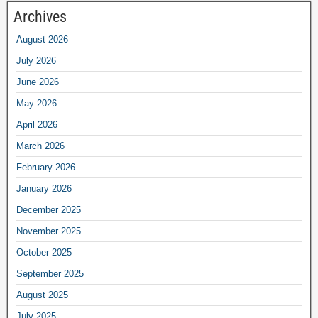
Archives
August 2026
July 2026
June 2026
May 2026
April 2026
March 2026
February 2026
January 2026
December 2025
November 2025
October 2025
September 2025
August 2025
July 2025