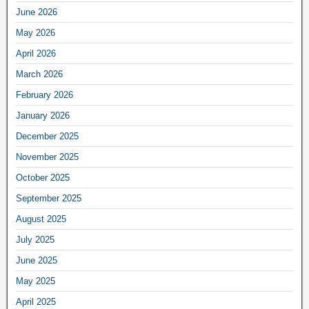
June 2026
May 2026
April 2026
March 2026
February 2026
January 2026
December 2025
November 2025
October 2025
September 2025
August 2025
July 2025
June 2025
May 2025
April 2025