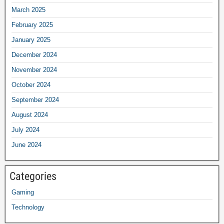
March 2025
February 2025
January 2025
December 2024
November 2024
October 2024
September 2024
August 2024
July 2024
June 2024
Categories
Gaming
Technology