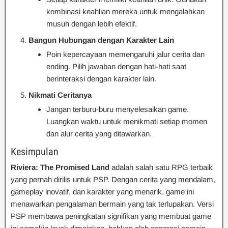
kombinasi keahlian mereka untuk mengalahkan
musuh dengan lebih efektif.
Bangun Hubungan dengan Karakter Lain
Poin kepercayaan memengaruhi jalur cerita dan
ending. Pilih jawaban dengan hati-hati saat
berinteraksi dengan karakter lain.
Nikmati Ceritanya
Jangan terburu-buru menyelesaikan game.
Luangkan waktu untuk menikmati setiap momen
dan alur cerita yang ditawarkan.
Kesimpulan
Riviera: The Promised Land
adalah salah satu RPG terbaik
yang pernah dirilis untuk PSP. Dengan cerita yang mendalam,
gameplay inovatif, dan karakter yang menarik, game ini
menawarkan pengalaman bermain yang tak terlupakan. Versi
PSP membawa peningkatan signifikan yang membuat game