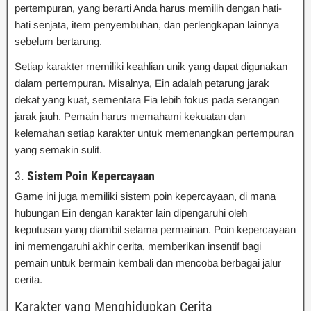
pertempuran, yang berarti Anda harus memilih dengan hati-
hati senjata, item penyembuhan, dan perlengkapan lainnya
sebelum bertarung.
Setiap karakter memiliki keahlian unik yang dapat digunakan
dalam pertempuran. Misalnya, Ein adalah petarung jarak
dekat yang kuat, sementara Fia lebih fokus pada serangan
jarak jauh. Pemain harus memahami kekuatan dan
kelemahan setiap karakter untuk memenangkan pertempuran
yang semakin sulit.
3.
Sistem Poin Kepercayaan
Game ini juga memiliki sistem poin kepercayaan, di mana
hubungan Ein dengan karakter lain dipengaruhi oleh
keputusan yang diambil selama permainan. Poin kepercayaan
ini memengaruhi akhir cerita, memberikan insentif bagi
pemain untuk bermain kembali dan mencoba berbagai jalur
cerita.
Karakter yang Menghidupkan Cerita