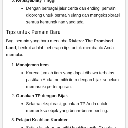
Replayability Tinggi
Dengan berbagai jalur cerita dan ending, pemain
didorong untuk bermain ulang dan mengeksplorasi
semua kemungkinan yang ada.
Tips untuk Pemain Baru
Bagi pemain yang baru mencoba
Riviera: The Promised
Land
, berikut adalah beberapa tips untuk membantu Anda
memulai:
Manajemen Item
Karena jumlah item yang dapat dibawa terbatas,
pastikan Anda memilih item dengan bijak sebelum
memasuki pertempuran.
Gunakan TP dengan Bijak
Selama eksplorasi, gunakan TP Anda untuk
memeriksa objek yang benar-benar penting.
Pelajari Keahlian Karakter
Setiap karakter memiliki keahlian unik. Gunakan