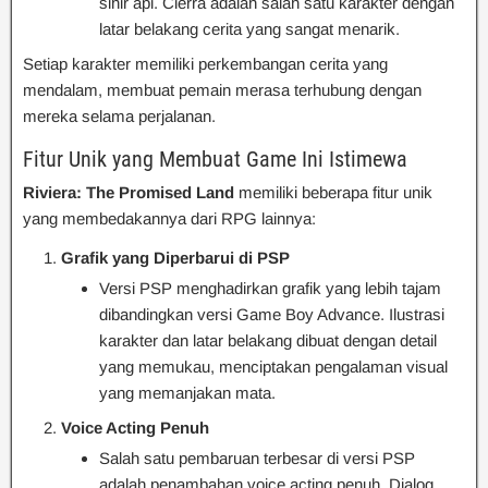
sihir api. Cierra adalah salah satu karakter dengan
latar belakang cerita yang sangat menarik.
Setiap karakter memiliki perkembangan cerita yang
mendalam, membuat pemain merasa terhubung dengan
mereka selama perjalanan.
Fitur Unik yang Membuat Game Ini Istimewa
Riviera: The Promised Land
memiliki beberapa fitur unik
yang membedakannya dari RPG lainnya:
Grafik yang Diperbarui di PSP
Versi PSP menghadirkan grafik yang lebih tajam
dibandingkan versi Game Boy Advance. Ilustrasi
karakter dan latar belakang dibuat dengan detail
yang memukau, menciptakan pengalaman visual
yang memanjakan mata.
Voice Acting Penuh
Salah satu pembaruan terbesar di versi PSP
adalah penambahan voice acting penuh. Dialog