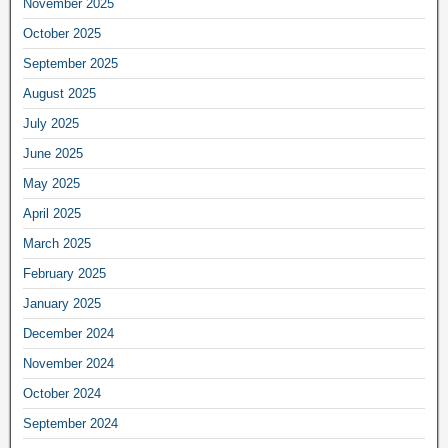
November 2025
October 2025
September 2025
August 2025
July 2025
June 2025
May 2025
April 2025
March 2025
February 2025
January 2025
December 2024
November 2024
October 2024
September 2024