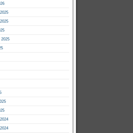
026
2025
2025
025
 2025
25
5
2025
025
2024
2024