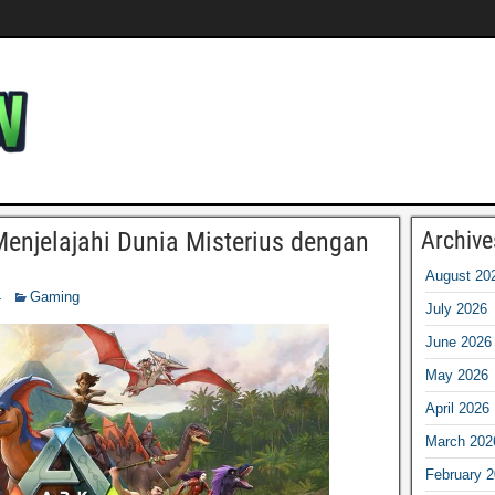
enjelajahi Dunia Misterius dengan
Archive
August 20
4
Gaming
July 2026
June 2026
May 2026
April 2026
March 202
February 