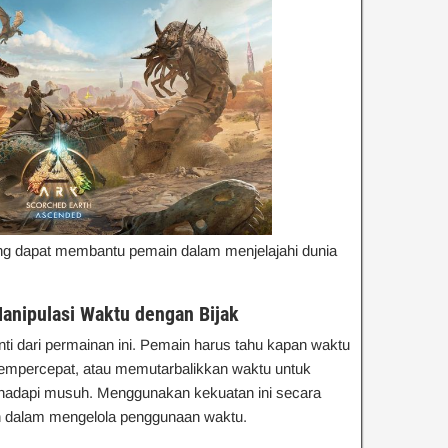
ang dapat membantu pemain dalam menjelajahi dunia
nipulasi Waktu dengan Bijak
nti dari permainan ini. Pemain harus tahu kapan waktu
empercepat, atau memutarbalikkan waktu untuk
ghadapi musuh. Menggunakan kekuatan ini secara
klah dalam mengelola penggunaan waktu.