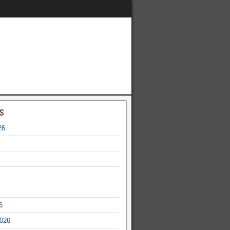
s
26
6
2026