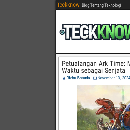
Teckknow
Blog Tentang Teknologi
Petualangan Ark Time: M
Waktu sebagai Senjata
Rizhu Botania
November 10, 202