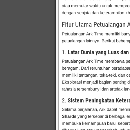
atau memutar waktu untuk mempredik
dengan senjata dan keterampilan kh
Fitur Utama Petualangan 
Petualangan Ark Time memiliki ban
petualangan lainnya. Berikut bebera
1.
Latar Dunia yang Luas da
Petualangan Ark Time membawa pema
beragam. Dari reruntuhan peradaban 
memiliki tantangan, teka-teki, dan 
Eksplorasi menjadi bagian penting 
rahasia tersembunyi dan artefak la
2.
Sistem Peningkatan Keter
Selama perjalanan, Ark dapat men
Shards
yang tersebar di berbagai 
membuka kemampuan baru, seperti