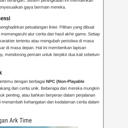
an serangan. Sistem peningkatan ini memberikan
 menyesuaikan gaya bermain mereka.
uensi
nghadirkan petualangan linier. Pilihan yang dibuat
memengaruhi alur cerita dan hasil akhir game. Setiap
arakter tertentu atau mengubah peristiwa di masa
sar di masa depan. Hal ini memberikan lapisan
, mendorong pemain untuk berpikir dua kali sebelum
k
 bertemu dengan berbagai
NPC (Non-Playable
lakang dan cerita unik. Beberapa dari mereka mungkin
uk penting, atau bahkan berperan dalam perjalanan
ni menambah kehangatan dan kedalaman cerita dalam
gan Ark Time