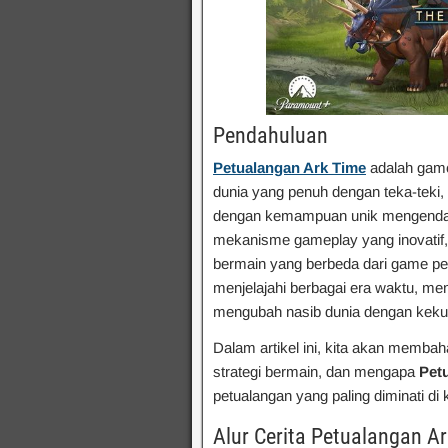
Pendahuluan
Petualangan Ark Time
adalah gam
dunia yang penuh dengan teka-teki,
dengan kemampuan unik mengendali
mekanisme gameplay yang inovatif
bermain yang berbeda dari game pe
menjelajahi berbagai era waktu, m
mengubah nasib dunia dengan kekua
Dalam artikel ini, kita akan membah
strategi bermain, dan mengapa
Pet
petualangan yang paling diminati di 
Alur Cerita Petualangan A