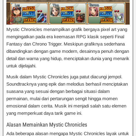
Mystic Chronicles menampilkan grafik bergaya pixel art yang
mengingatkan pada era keemasan RPG klasik seperti Final
Fantasy dan Chrono Trigger. Meskipun grafiknya sederhana
dibandingkan dengan game modern, desainnya penuh dengan
detail dan warna yang hidup, menciptakan dunia yang menarik
untuk dijelajahi.
Musik dalam Mystic Chronicles juga patut diacungi jempol.
Soundtracknya yang epik dan melodius berhasil menciptakan
suasana yang sesuai dengan berbagai situasi dalam
permainan, mulai dari pertarungan sengit hingga momen
emosional dalam cerita. Musik ini menjadi salah satu elemen
yang memperkuat daya tarik game ini.
Alasan Memainkan Mystic Chronicles
Ada beberapa alasan mengapa Mystic Chronicles layak untuk