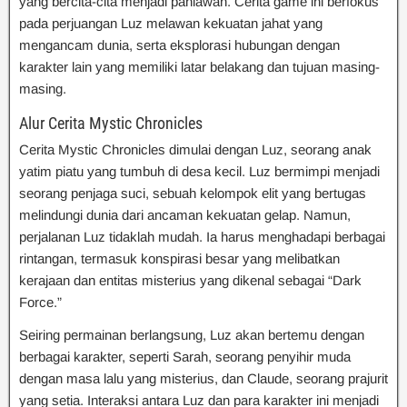
yang bercita-cita menjadi pahlawan. Cerita game ini berfokus
pada perjuangan Luz melawan kekuatan jahat yang
mengancam dunia, serta eksplorasi hubungan dengan
karakter lain yang memiliki latar belakang dan tujuan masing-
masing.
Alur Cerita Mystic Chronicles
Cerita Mystic Chronicles dimulai dengan Luz, seorang anak
yatim piatu yang tumbuh di desa kecil. Luz bermimpi menjadi
seorang penjaga suci, sebuah kelompok elit yang bertugas
melindungi dunia dari ancaman kekuatan gelap. Namun,
perjalanan Luz tidaklah mudah. Ia harus menghadapi berbagai
rintangan, termasuk konspirasi besar yang melibatkan
kerajaan dan entitas misterius yang dikenal sebagai “Dark
Force.”
Seiring permainan berlangsung, Luz akan bertemu dengan
berbagai karakter, seperti Sarah, seorang penyihir muda
dengan masa lalu yang misterius, dan Claude, seorang prajurit
yang setia. Interaksi antara Luz dan para karakter ini menjadi