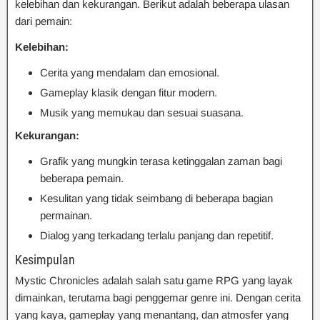
kelebihan dan kekurangan. Berikut adalah beberapa ulasan
dari pemain:
Kelebihan:
Cerita yang mendalam dan emosional.
Gameplay klasik dengan fitur modern.
Musik yang memukau dan sesuai suasana.
Kekurangan:
Grafik yang mungkin terasa ketinggalan zaman bagi
beberapa pemain.
Kesulitan yang tidak seimbang di beberapa bagian
permainan.
Dialog yang terkadang terlalu panjang dan repetitif.
Kesimpulan
Mystic Chronicles adalah salah satu game RPG yang layak
dimainkan, terutama bagi penggemar genre ini. Dengan cerita
yang kaya, gameplay yang menantang, dan atmosfer yang