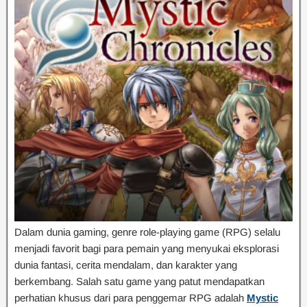
Dalam dunia gaming, genre role-playing game (RPG) selalu
menjadi favorit bagi para pemain yang menyukai eksplorasi
dunia fantasi, cerita mendalam, dan karakter yang
berkembang. Salah satu game yang patut mendapatkan
perhatian khusus dari para penggemar RPG adalah
Mystic