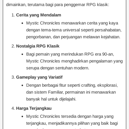
dimainkan, terutama bagi para penggemar RPG klasik:
Cerita yang Mendalam
Mystic Chronicles menawarkan cerita yang kaya
dengan tema-tema universal seperti persahabatan,
pengorbanan, dan perjuangan melawan kejahatan.
Nostalgia RPG Klasik
Bagi pemain yang merindukan RPG era 90-an,
Mystic Chronicles menghadirkan pengalaman yang
serupa dengan sentuhan modern.
Gameplay yang Variatif
Dengan berbagai fitur seperti crafting, eksplorasi,
dan sistem Familiar, permainan ini menawarkan
banyak hal untuk dijelajahi.
Harga Terjangkau
Mystic Chronicles tersedia dengan harga yang
terjangkau, menjadikannya pilihan yang baik bagi