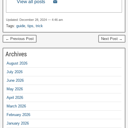
View all posts
Updated: December 28, 2024 — 4:46 am
Tags:
guide
,
tips
,
trick
← Previous Post
Next Post →
Archives
August 2026
July 2026
June 2026
May 2026
April 2026
March 2026
February 2026
January 2026