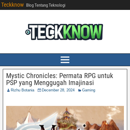
Teckknow
Blog Tentang Teknologi
Mystic Chronicles: Permata RPG untuk
PSP yang Menggugah Imajinasi
Rizhu Botania
December 28, 2024
Gaming