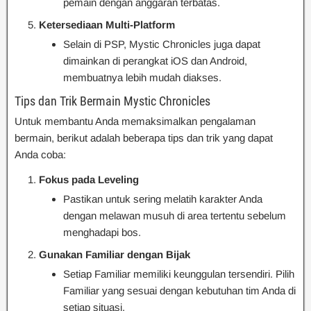
pemain dengan anggaran terbatas.
Ketersediaan Multi-Platform
Selain di PSP, Mystic Chronicles juga dapat
dimainkan di perangkat iOS dan Android,
membuatnya lebih mudah diakses.
Tips dan Trik Bermain Mystic Chronicles
Untuk membantu Anda memaksimalkan pengalaman
bermain, berikut adalah beberapa tips dan trik yang dapat
Anda coba:
Fokus pada Leveling
Pastikan untuk sering melatih karakter Anda
dengan melawan musuh di area tertentu sebelum
menghadapi bos.
Gunakan Familiar dengan Bijak
Setiap Familiar memiliki keunggulan tersendiri. Pilih
Familiar yang sesuai dengan kebutuhan tim Anda di
setiap situasi.