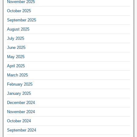
November 2025
October 2025
September 2025
August 2025
July 2025
June 2025
May 2025
April 2025
March 2025
February 2025
January 2025
December 2024
November 2024
October 2024
September 2024