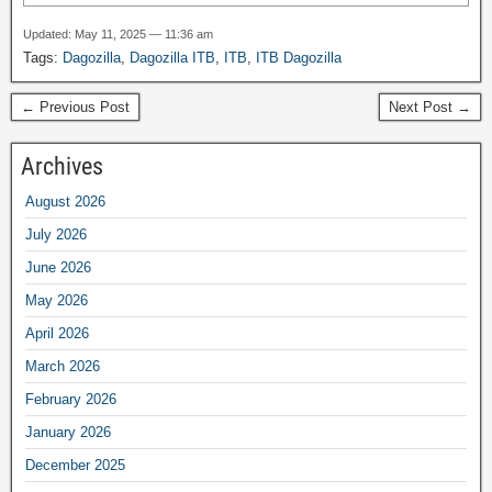
Updated: May 11, 2025 — 11:36 am
Tags:
Dagozilla
,
Dagozilla ITB
,
ITB
,
ITB Dagozilla
← Previous Post
Next Post →
Archives
August 2026
July 2026
June 2026
May 2026
April 2026
March 2026
February 2026
January 2026
December 2025