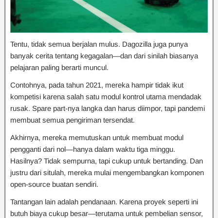
Tentu, tidak semua berjalan mulus. Dagozilla juga punya
banyak cerita tentang kegagalan—dan dari sinilah biasanya
pelajaran paling berarti muncul.
Contohnya, pada tahun 2021, mereka hampir tidak ikut
kompetisi karena salah satu modul kontrol utama mendadak
rusak. Spare part-nya langka dan harus diimpor, tapi pandemi
membuat semua pengiriman tersendat.
Akhirnya, mereka memutuskan untuk membuat modul
pengganti dari nol—hanya dalam waktu tiga minggu.
Hasilnya? Tidak sempurna, tapi cukup untuk bertanding. Dan
justru dari situlah, mereka mulai mengembangkan komponen
open-source buatan sendiri.
Tantangan lain adalah pendanaan. Karena proyek seperti ini
butuh biaya cukup besar—terutama untuk pembelian sensor,