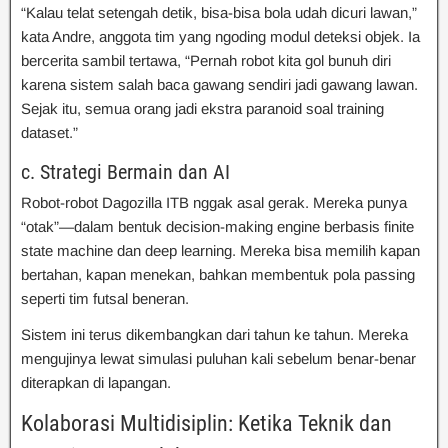
“Kalau telat setengah detik, bisa-bisa bola udah dicuri lawan,”
kata Andre, anggota tim yang ngoding modul deteksi objek. Ia
bercerita sambil tertawa, “Pernah robot kita gol bunuh diri
karena sistem salah baca gawang sendiri jadi gawang lawan.
Sejak itu, semua orang jadi ekstra paranoid soal training
dataset.”
c. Strategi Bermain dan AI
Robot-robot Dagozilla ITB nggak asal gerak. Mereka punya
“otak”—dalam bentuk decision-making engine berbasis finite
state machine dan deep learning. Mereka bisa memilih kapan
bertahan, kapan menekan, bahkan membentuk pola passing
seperti tim futsal beneran.
Sistem ini terus dikembangkan dari tahun ke tahun. Mereka
mengujinya lewat simulasi puluhan kali sebelum benar-benar
diterapkan di lapangan.
Kolaborasi Multidisiplin: Ketika Teknik dan