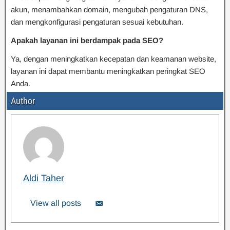
akun, menambahkan domain, mengubah pengaturan DNS,
dan mengkonfigurasi pengaturan sesuai kebutuhan.
Apakah layanan ini berdampak pada SEO?
Ya, dengan meningkatkan kecepatan dan keamanan website,
layanan ini dapat membantu meningkatkan peringkat SEO
Anda.
Author
Aldi Taher
View all posts