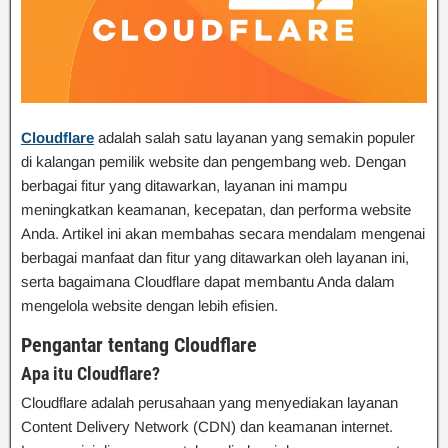
Cloudflare
adalah salah satu layanan yang semakin populer
di kalangan pemilik website dan pengembang web. Dengan
berbagai fitur yang ditawarkan, layanan ini mampu
meningkatkan keamanan, kecepatan, dan performa website
Anda. Artikel ini akan membahas secara mendalam mengenai
berbagai manfaat dan fitur yang ditawarkan oleh layanan ini,
serta bagaimana Cloudflare dapat membantu Anda dalam
mengelola website dengan lebih efisien.
Pengantar tentang Cloudflare
Apa itu Cloudflare?
Cloudflare adalah perusahaan yang menyediakan layanan
Content Delivery Network (CDN) dan keamanan internet.