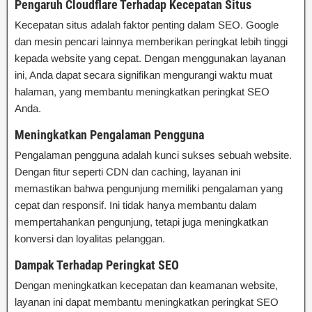
Pengaruh Cloudflare Terhadap Kecepatan Situs
Kecepatan situs adalah faktor penting dalam SEO. Google
dan mesin pencari lainnya memberikan peringkat lebih tinggi
kepada website yang cepat. Dengan menggunakan layanan
ini, Anda dapat secara signifikan mengurangi waktu muat
halaman, yang membantu meningkatkan peringkat SEO
Anda.
Meningkatkan Pengalaman Pengguna
Pengalaman pengguna adalah kunci sukses sebuah website.
Dengan fitur seperti CDN dan caching, layanan ini
memastikan bahwa pengunjung memiliki pengalaman yang
cepat dan responsif. Ini tidak hanya membantu dalam
mempertahankan pengunjung, tetapi juga meningkatkan
konversi dan loyalitas pelanggan.
Dampak Terhadap Peringkat SEO
Dengan meningkatkan kecepatan dan keamanan website,
layanan ini dapat membantu meningkatkan peringkat SEO