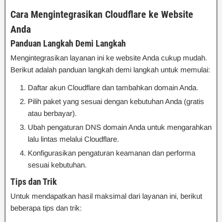
Cara Mengintegrasikan Cloudflare ke Website
Anda
Panduan Langkah Demi Langkah
Mengintegrasikan layanan ini ke website Anda cukup mudah.
Berikut adalah panduan langkah demi langkah untuk memulai:
Daftar akun Cloudflare dan tambahkan domain Anda.
Pilih paket yang sesuai dengan kebutuhan Anda (gratis
atau berbayar).
Ubah pengaturan DNS domain Anda untuk mengarahkan
lalu lintas melalui Cloudflare.
Konfigurasikan pengaturan keamanan dan performa
sesuai kebutuhan.
Tips dan Trik
Untuk mendapatkan hasil maksimal dari layanan ini, berikut
beberapa tips dan trik: