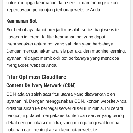
untuk menjaga keamanan data sensitif dan meningkatkan
kepercayaan pengunjung terhadap website Anda.
Keamanan Bot
Bot berbahaya dapat menjadi masalah serius bagi website.
Layanan ini memiliki fitur keamanan bot yang dapat
membedakan antara bot yang sah dan yang berbahaya.
Dengan menggunakan analisis perilaku dan machine learning,
layanan ini dapat memblokir bot berbahaya yang mencoba
mengakses website Anda.
Fitur Optimasi Cloudflare
Content Delivery Network (CDN)
CDN adalah salah satu fitur utama yang ditawarkan oleh
layanan ini. Dengan menggunakan CDN, konten website Anda
didistribusikan ke berbagai server di seluruh dunia. Ini berarti
pengunjung dapat mengakses konten dari server yang paling
dekat dengan lokasi mereka, yang mengurangi waktu muat
halaman dan meningkatkan kecepatan website.