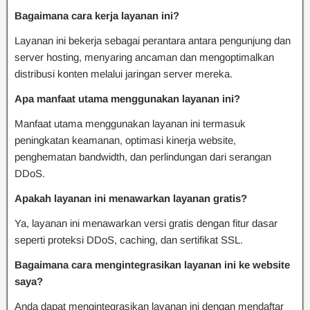
Bagaimana cara kerja layanan ini?
Layanan ini bekerja sebagai perantara antara pengunjung dan
server hosting, menyaring ancaman dan mengoptimalkan
distribusi konten melalui jaringan server mereka.
Apa manfaat utama menggunakan layanan ini?
Manfaat utama menggunakan layanan ini termasuk
peningkatan keamanan, optimasi kinerja website,
penghematan bandwidth, dan perlindungan dari serangan
DDoS.
Apakah layanan ini menawarkan layanan gratis?
Ya, layanan ini menawarkan versi gratis dengan fitur dasar
seperti proteksi DDoS, caching, dan sertifikat SSL.
Bagaimana cara mengintegrasikan layanan ini ke website
saya?
Anda dapat mengintegrasikan layanan ini dengan mendaftar