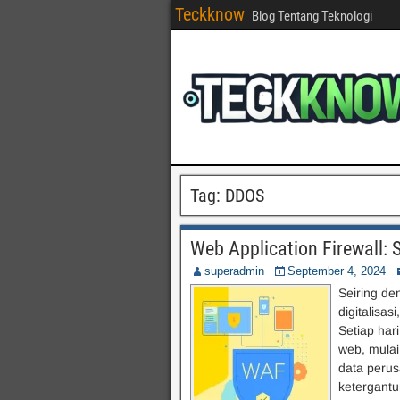
Teckknow
Blog Tentang Teknologi
Tag:
DDOS
Web Application Firewall:
superadmin
September 4, 2024
Seiring d
digitalisa
Setiap hari
web, mulai
data perus
ketergantu