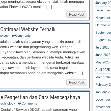
juga meningkat secara eksponensial. Inilah mengapa
January 2
ation Firewall (WAF) menjadi […]
December 
Read Post
November 
October 2
Optimasi Website Terbaik
September
nology
Comments
August 20
 adalah salah satu layanan yang semakin populer di
pemilik website dan pengembang web. Dengan
July 2025
itur yang ditawarkan, layanan ini mampu meningkatkan
June 2025
kecepatan, dan performa website Anda. Artikel ini
ahas secara mendalam mengenai berbagai manfaat
May 2025
yang ditawarkan oleh layanan ini, serta bagaimana
April 2025
e dapat membantu Anda dalam mengelola website […]
March 202
Read Post
February 
January 2
vice Pengertian dan Cara Mencegahnya
December 
Technology
Comments
November 
d Denial of Service (DDOS) adalah serangan yang