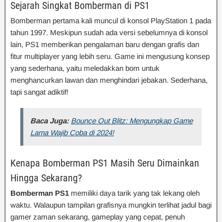
Sejarah Singkat Bomberman di PS1
Bomberman pertama kali muncul di konsol PlayStation 1 pada
tahun 1997. Meskipun sudah ada versi sebelumnya di konsol
lain, PS1 memberikan pengalaman baru dengan grafis dan
fitur multiplayer yang lebih seru. Game ini mengusung konsep
yang sederhana, yaitu meledakkan bom untuk
menghancurkan lawan dan menghindari jebakan. Sederhana,
tapi sangat adiktif!
Baca Juga:
Bounce Out Blitz: Mengungkap Game
Lama Wajib Coba di 2024!
Kenapa Bomberman PS1 Masih Seru Dimainkan
Hingga Sekarang?
Bomberman PS1
memiliki daya tarik yang tak lekang oleh
waktu. Walaupun tampilan grafisnya mungkin terlihat jadul bagi
gamer zaman sekarang, gameplay yang cepat, penuh