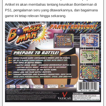
Artikel ini akan membahas tentang keunikan Bomberman di
PS1, pengalaman seru yang ditawarkannya, dan bagaimana
game ini tetap relevan hingga sekarang.