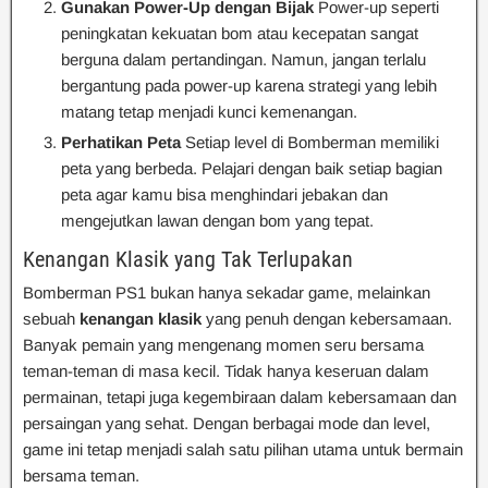
Gunakan Power-Up dengan Bijak
Power-up seperti
peningkatan kekuatan bom atau kecepatan sangat
berguna dalam pertandingan. Namun, jangan terlalu
bergantung pada power-up karena strategi yang lebih
matang tetap menjadi kunci kemenangan.
Perhatikan Peta
Setiap level di Bomberman memiliki
peta yang berbeda. Pelajari dengan baik setiap bagian
peta agar kamu bisa menghindari jebakan dan
mengejutkan lawan dengan bom yang tepat.
Kenangan Klasik yang Tak Terlupakan
Bomberman PS1 bukan hanya sekadar game, melainkan
sebuah
kenangan klasik
yang penuh dengan kebersamaan.
Banyak pemain yang mengenang momen seru bersama
teman-teman di masa kecil. Tidak hanya keseruan dalam
permainan, tetapi juga kegembiraan dalam kebersamaan dan
persaingan yang sehat. Dengan berbagai mode dan level,
game ini tetap menjadi salah satu pilihan utama untuk bermain
bersama teman.