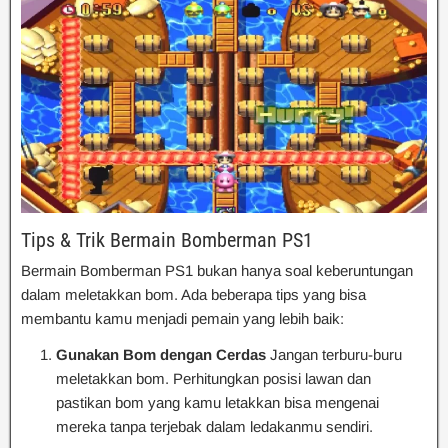
Tips & Trik Bermain Bomberman PS1
Bermain Bomberman PS1 bukan hanya soal keberuntungan
dalam meletakkan bom. Ada beberapa tips yang bisa
membantu kamu menjadi pemain yang lebih baik:
Gunakan Bom dengan Cerdas
Jangan terburu-buru
meletakkan bom. Perhitungkan posisi lawan dan
pastikan bom yang kamu letakkan bisa mengenai
mereka tanpa terjebak dalam ledakanmu sendiri.