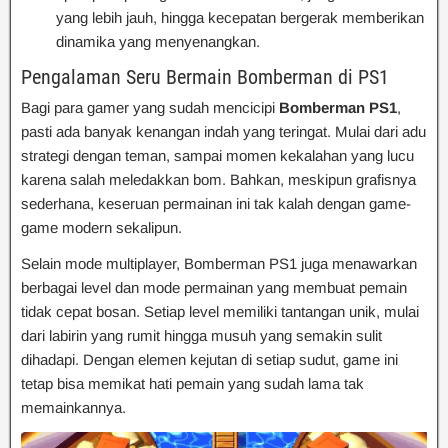
yang lebih jauh, hingga kecepatan bergerak memberikan
dinamika yang menyenangkan.
Pengalaman Seru Bermain Bomberman di PS1
Bagi para gamer yang sudah mencicipi
Bomberman PS1
,
pasti ada banyak kenangan indah yang teringat. Mulai dari adu
strategi dengan teman, sampai momen kekalahan yang lucu
karena salah meledakkan bom. Bahkan, meskipun grafisnya
sederhana, keseruan permainan ini tak kalah dengan game-
game modern sekalipun.
Selain mode multiplayer, Bomberman PS1 juga menawarkan
berbagai level dan mode permainan yang membuat pemain
tidak cepat bosan. Setiap level memiliki tantangan unik, mulai
dari labirin yang rumit hingga musuh yang semakin sulit
dihadapi. Dengan elemen kejutan di setiap sudut, game ini
tetap bisa memikat hati pemain yang sudah lama tak
memainkannya.