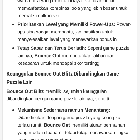
warna bola yang muncul di layar. Cobalah untuk
memanfaatkan kombinasi bola yang lebih besar untuk
memaksimalkan skor.
Prioritaskan Level yang Memiliki Power-Ups:
Power-
ups bisa sangat membantu, jadi pastikan untuk
menyelesaikan level yang menawarkan bonus ini.
Tetap Sabar dan Terus Berlatih:
Seperti game puzzle
lainnya,
Bounce Out
membutuhkan latihan dan
kesabaran untuk mencapai skor tertinggi.
Keunggulan Bounce Out Blitz Dibandingkan Game
Puzzle Lain
Bounce Out Blitz
memiliki sejumlah keunggulan
dibandingkan dengan game puzzle lainnya, seperti:
Mekanisme Sederhana namun Menantang:
Dibandingkan dengan game puzzle yang sering kali
terlalu rumit,
Bounce Out
memiliki aturan permainan
yang mudah dipahami, tetapi tetap menawarkan tingkat
kesulitan yang menantang.