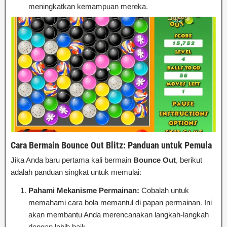
meningkatkan kemampuan mereka.
Cara Bermain Bounce Out Blitz: Panduan untuk Pemula
Jika Anda baru pertama kali bermain
Bounce Out
, berikut
adalah panduan singkat untuk memulai:
Pahami Mekanisme Permainan:
Cobalah untuk
memahami cara bola memantul di papan permainan. Ini
akan membantu Anda merencanakan langkah-langkah
dengan lebih baik.