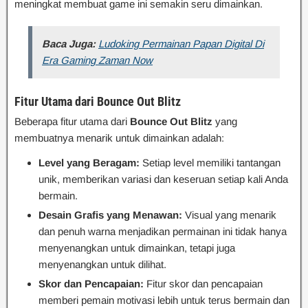
meningkat membuat game ini semakin seru dimainkan.
Baca Juga:
Ludoking Permainan Papan Digital Di
Era Gaming Zaman Now
Fitur Utama dari Bounce Out Blitz
Beberapa fitur utama dari
Bounce Out Blitz
yang
membuatnya menarik untuk dimainkan adalah:
Level yang Beragam:
Setiap level memiliki tantangan
unik, memberikan variasi dan keseruan setiap kali Anda
bermain.
Desain Grafis yang Menawan:
Visual yang menarik
dan penuh warna menjadikan permainan ini tidak hanya
menyenangkan untuk dimainkan, tetapi juga
menyenangkan untuk dilihat.
Skor dan Pencapaian:
Fitur skor dan pencapaian
memberi pemain motivasi lebih untuk terus bermain dan