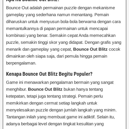
Bounce Out adalah permainan puzzle dengan mekanisme
gameplay yang sederhana namun menantang. Pemain
diharuskan untuk menyusun bola-bola berwarna dengan cara
memantulkannya di papan permainan untuk mencapai
kombinasi yang benar. Semakin cepat Anda memecahkan
puzzle, semakin tinggi skor yang didapat. Dengan grafis yang
menarik dan gameplay yang cepat,
Bounce Out Blitz
cocok
dimainkan oleh siapa saja, dari pemula hingga pemain
berpengalaman.
Kenapa Bounce Out Blitz Begitu Populer?
Game ini menawarkan pengalaman bermain yang sangat
menghibur.
Bounce Out Blitz
bukan hanya tentang
ketepatan, tetapi juga tentang strategi. Pemain perlu
memikirkan dengan cermat setiap langkah untuk
menyelesaikan puzzle dengan jumlah langkah yang minim.
Tantangan inilah yang membuat game ini adiktif. Selain itu,
adanya berbagai level dengan tingkat kesulitan yang