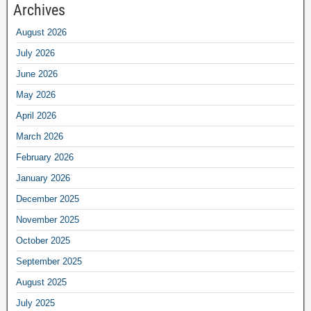
Archives
August 2026
July 2026
June 2026
May 2026
April 2026
March 2026
February 2026
January 2026
December 2025
November 2025
October 2025
September 2025
August 2025
July 2025