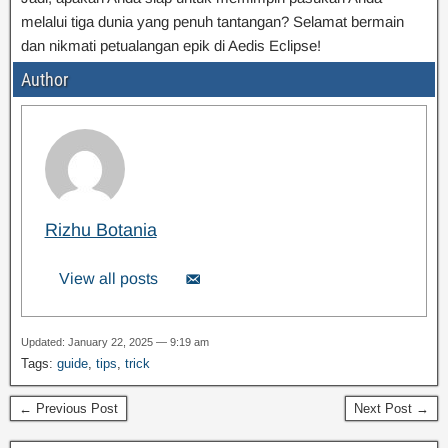
melalui tiga dunia yang penuh tantangan? Selamat bermain
dan nikmati petualangan epik di Aedis Eclipse!
Author
Rizhu Botania
View all posts
Updated: January 22, 2025 — 9:19 am
Tags:
guide
,
tips
,
trick
← Previous Post
Next Post →