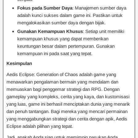
Fokus pada Sumber Daya
: Manajemen sumber daya
adalah kunci sukses dalam game ini. Pastikan untuk
mengalokasikan sumber daya dengan bijak.
Gunakan Kemampuan Khusus
: Setiap unit memiliki
kemampuan khusus yang dapat memberikan
keuntungan besar dalam pertempuran. Gunakan
kemampuan ini pada saat yang tepat.
Kesimpulan
Aedis Eclipse: Generation of Chaos adalah game yang
menawarkan pengalaman bermain yang mendalam dan
memuaskan bagi penggemar strategi dan RPG. Dengan
gameplay yang kompleks, cerita yang kaya, dan kustomisasi
yang luas, game ini berhasil menciptakan dunia yang menarik
dan penuh tantangan. Bagi mereka yang mencari permainan
yang menggabungkan strategi dan cerita dengan apik, Aedis
Eclipse adalah pilihan yang tepat.
Jadi, apakah Anda siap untuk memimpin pasukan Anda