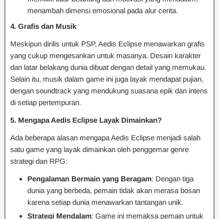
menambah dimensi emosional pada alur cerita.
4. Grafis dan Musik
Meskipun dirilis untuk PSP, Aedis Eclipse menawarkan grafis
yang cukup mengesankan untuk masanya. Desain karakter
dan latar belakang dunia dibuat dengan detail yang memukau.
Selain itu, musik dalam game ini juga layak mendapat pujian,
dengan soundtrack yang mendukung suasana epik dan intens
di setiap pertempuran.
5. Mengapa Aedis Eclipse Layak Dimainkan?
Ada beberapa alasan mengapa Aedis Eclipse menjadi salah
satu game yang layak dimainkan oleh penggemar genre
strategi dan RPG:
Pengalaman Bermain yang Beragam
: Dengan tiga
dunia yang berbeda, pemain tidak akan merasa bosan
karena setiap dunia menawarkan tantangan unik.
Strategi Mendalam
: Game ini memaksa pemain untuk