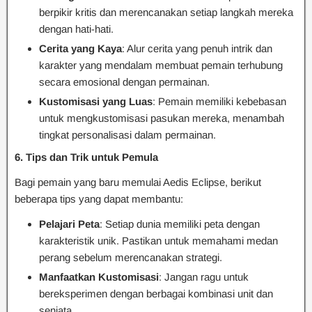
berpikir kritis dan merencanakan setiap langkah mereka
dengan hati-hati.
Cerita yang Kaya
: Alur cerita yang penuh intrik dan
karakter yang mendalam membuat pemain terhubung
secara emosional dengan permainan.
Kustomisasi yang Luas
: Pemain memiliki kebebasan
untuk mengkustomisasi pasukan mereka, menambah
tingkat personalisasi dalam permainan.
6. Tips dan Trik untuk Pemula
Bagi pemain yang baru memulai Aedis Eclipse, berikut
beberapa tips yang dapat membantu:
Pelajari Peta
: Setiap dunia memiliki peta dengan
karakteristik unik. Pastikan untuk memahami medan
perang sebelum merencanakan strategi.
Manfaatkan Kustomisasi
: Jangan ragu untuk
bereksperimen dengan berbagai kombinasi unit dan
senjata.