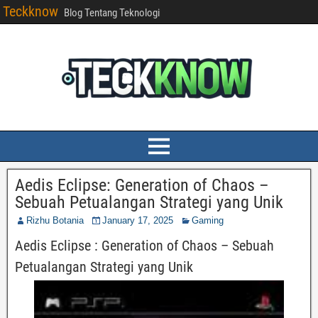
Teckknow
Blog Tentang Teknologi
Aedis Eclipse: Generation of Chaos –
Sebuah Petualangan Strategi yang Unik
Rizhu Botania
January 17, 2025
Gaming
Aedis Eclipse : Generation of Chaos – Sebuah
Petualangan Strategi yang Unik