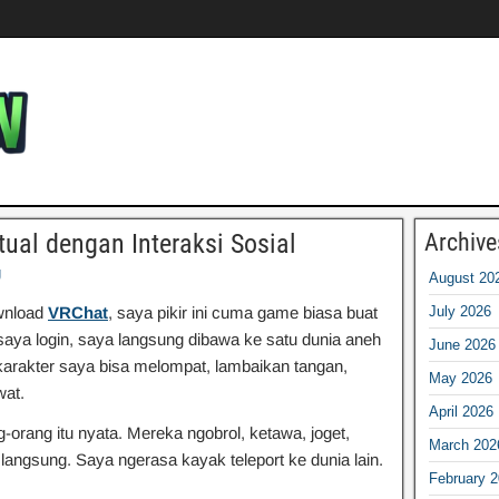
ual dengan Interaksi Sosial
Archive
g
August 20
ownload
VRChat
, saya pikir ini cuma game biasa buat
July 2026
saya login, saya langsung dibawa ke satu dunia aneh
June 2026
, karakter saya bisa melompat, lambaikan tangan,
May 2026
wat.
April 2026
-orang itu nyata. Mereka ngobrol, ketawa, joget,
March 202
langsung. Saya ngerasa kayak teleport ke dunia lain.
February 