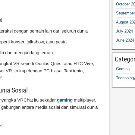
October 2
September
al
August 20
eraksi dengan pemain lain dari seluruh dunia
July 2024
June 2024
perti konser, talkshow, atau pesta
diri dan mengundang teman
Categor
angkat VR seperti Oculus Quest atau HTC Vive,
Gaming
et VR, cukup dengan PC biasa. Tapi tentu,
f.
Technolog
nia Sosial
nyangka VRChat itu sekadar
gaming
multiplayer.
p gabungan antara media sosial dan simulasi dunia
l