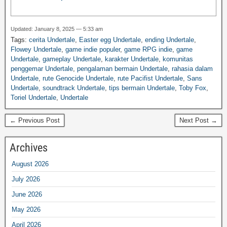
Updated: January 8, 2025 — 5:33 am
Tags:
cerita Undertale
,
Easter egg Undertale
,
ending Undertale
,
Flowey Undertale
,
game indie populer
,
game RPG indie
,
game
Undertale
,
gameplay Undertale
,
karakter Undertale
,
komunitas
penggemar Undertale
,
pengalaman bermain Undertale
,
rahasia dalam
Undertale
,
rute Genocide Undertale
,
rute Pacifist Undertale
,
Sans
Undertale
,
soundtrack Undertale
,
tips bermain Undertale
,
Toby Fox
,
Toriel Undertale
,
Undertale
← Previous Post
Next Post →
Archives
August 2026
July 2026
June 2026
May 2026
April 2026