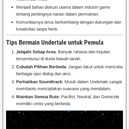
Menjadi bahan diskusi utama dalam industri game
tentang pentingnya narasi dalam permainan.
Komunitasnya terus berkembang dengan dukungan dan
kreativitas tanpa henti.
Tips Bermain Undertale untuk Pemula
Jelajahi Setiap Area
: Banyak rahasia dan kejutan
tersembunyi di dunia bawah tanah.
Cobalah Pilihan Berbeda
: Jangan takut untuk mencoba
berbagai opsi dialog dan aksi.
Perhatikan Soundtrack
: Musik dalam Undertale sangat
membantu menciptakan suasana yang mendalam.
Mainkan Semua Rute
: Pacifist, Neutral, dan Genocide
memiliki cerita yang berbeda.