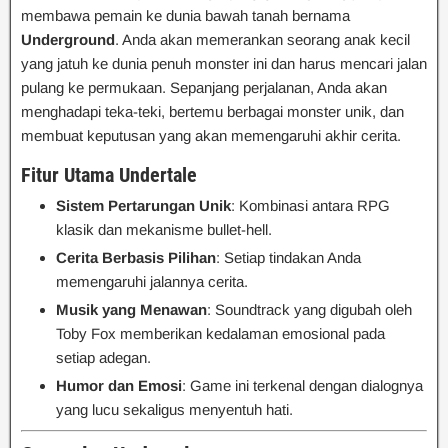
membawa pemain ke dunia bawah tanah bernama
Underground
. Anda akan memerankan seorang anak kecil
yang jatuh ke dunia penuh monster ini dan harus mencari jalan
pulang ke permukaan. Sepanjang perjalanan, Anda akan
menghadapi teka-teki, bertemu berbagai monster unik, dan
membuat keputusan yang akan memengaruhi akhir cerita.
Fitur Utama Undertale
Sistem Pertarungan Unik
: Kombinasi antara RPG
klasik dan mekanisme bullet-hell.
Cerita Berbasis Pilihan
: Setiap tindakan Anda
memengaruhi jalannya cerita.
Musik yang Menawan
: Soundtrack yang digubah oleh
Toby Fox memberikan kedalaman emosional pada
setiap adegan.
Humor dan Emosi
: Game ini terkenal dengan dialognya
yang lucu sekaligus menyentuh hati.