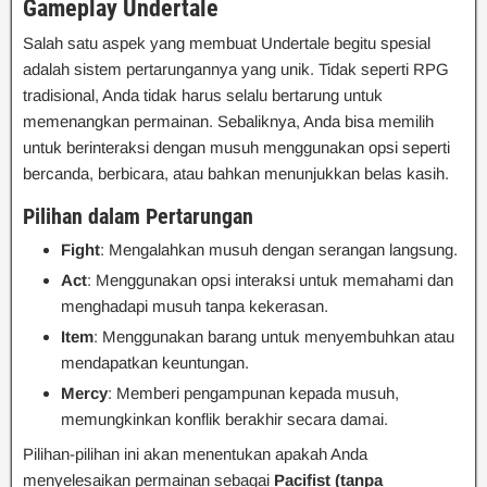
Gameplay Undertale
Salah satu aspek yang membuat Undertale begitu spesial
adalah sistem pertarungannya yang unik. Tidak seperti RPG
tradisional, Anda tidak harus selalu bertarung untuk
memenangkan permainan. Sebaliknya, Anda bisa memilih
untuk berinteraksi dengan musuh menggunakan opsi seperti
bercanda, berbicara, atau bahkan menunjukkan belas kasih.
Pilihan dalam Pertarungan
Fight
: Mengalahkan musuh dengan serangan langsung.
Act
: Menggunakan opsi interaksi untuk memahami dan
menghadapi musuh tanpa kekerasan.
Item
: Menggunakan barang untuk menyembuhkan atau
mendapatkan keuntungan.
Mercy
: Memberi pengampunan kepada musuh,
memungkinkan konflik berakhir secara damai.
Pilihan-pilihan ini akan menentukan apakah Anda
menyelesaikan permainan sebagai
Pacifist (tanpa