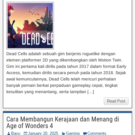
Dead Cells adalah sebuah gim berjenis roguelike dengan
elemen platformer 2D yang dikembangkan oleh Motion Twin.
Gim ini pertama kali dirilis pada tahun 2017 dalam format Early
Access, kemudian dirilis secara penuh pada tahun 2018. Sejak
awal kemunculannya, Dead Cells telah mencuri perhatian
banyak pemain berkat perpaduan gameplay cepat, tingkat
kesulitan yang menantang, serta tampilan […]
Read Post
Cara Membangun Kerajaan dan Menang di
Age of Wonders 4
Bayu
January 20, 2025
Gaming
Comments