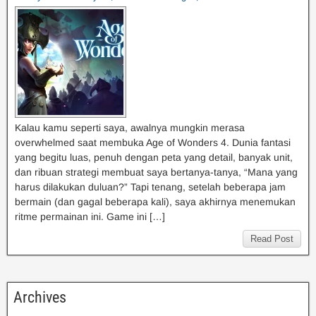
Kalau kamu seperti saya, awalnya mungkin merasa
overwhelmed saat membuka Age of Wonders 4. Dunia fantasi
yang begitu luas, penuh dengan peta yang detail, banyak unit,
dan ribuan strategi membuat saya bertanya-tanya, “Mana yang
harus dilakukan duluan?” Tapi tenang, setelah beberapa jam
bermain (dan gagal beberapa kali), saya akhirnya menemukan
ritme permainan ini. Game ini […]
Read Post
Archives