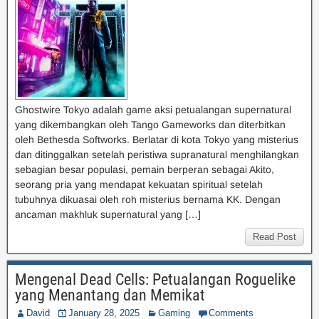
Ghostwire Tokyo adalah game aksi petualangan supernatural
yang dikembangkan oleh Tango Gameworks dan diterbitkan
oleh Bethesda Softworks. Berlatar di kota Tokyo yang misterius
dan ditinggalkan setelah peristiwa supranatural menghilangkan
sebagian besar populasi, pemain berperan sebagai Akito,
seorang pria yang mendapat kekuatan spiritual setelah
tubuhnya dikuasai oleh roh misterius bernama KK. Dengan
ancaman makhluk supernatural yang […]
Read Post
Mengenal Dead Cells: Petualangan Roguelike
yang Menantang dan Memikat
David
January 28, 2025
Gaming
Comments