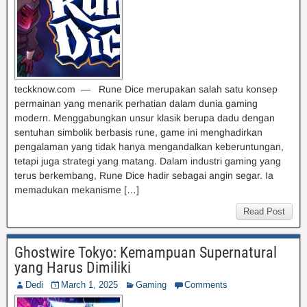
teckknow.com — Rune Dice merupakan salah satu konsep
permainan yang menarik perhatian dalam dunia gaming
modern. Menggabungkan unsur klasik berupa dadu dengan
sentuhan simbolik berbasis rune, game ini menghadirkan
pengalaman yang tidak hanya mengandalkan keberuntungan,
tetapi juga strategi yang matang. Dalam industri gaming yang
terus berkembang, Rune Dice hadir sebagai angin segar. Ia
memadukan mekanisme […]
Read Post
Ghostwire Tokyo: Kemampuan Supernatural
yang Harus Dimiliki
Dedi
March 1, 2025
Gaming
Comments