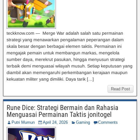
teckknow.com — Merge War adalah salah satu permainan
strategi yang menawarkan pengalaman peperangan dalam
skala besar dengan berbagai elemen taktis. Permainan ini
mengajak pemain untuk membangun markas, mengelola
sumber daya, merekrut pasukan, hingga menyusun strategi
terbaik demi menguasai wilayah musuh. Setiap keputusan yang
diambil akan memengaruhi perkembangan kerajaan maupun
kekuatan militer yang dimiliki. Daya tarik […]
Read Post
Rune Dice: Strategi Bermain dan Rahasia
Menguasai Permainan Taktis jonitogel
Putri Mumun
April 24, 2026
Gaming
Comments