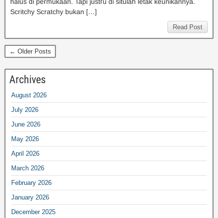
halus di permukaan. Tapi justru di situlah letak keunikannya.
Scritchy Scratchy bukan […]
Read Post
← Older Posts
Archives
August 2026
July 2026
June 2026
May 2026
April 2026
March 2026
February 2026
January 2026
December 2025