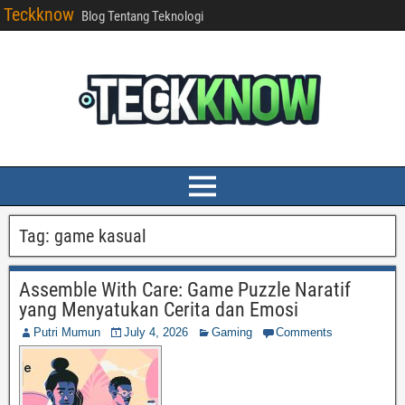
Teckknow
Blog Tentang Teknologi
Tag:
game kasual
Assemble With Care: Game Puzzle Naratif
yang Menyatukan Cerita dan Emosi
Putri Mumun
July 4, 2026
Gaming
Comments