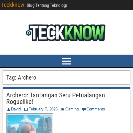
Teckknow
Blog Tentang Teknologi
Tag:
Archero
Archero: Tantangan Seru Petualangan
Roguelike!
David
February 7, 2025
Gaming
Comments