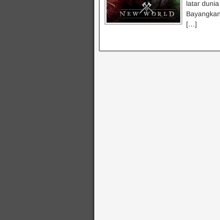
latar duni
Bayangkan 
[…]