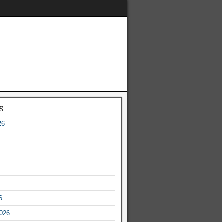
s
26
6
2026