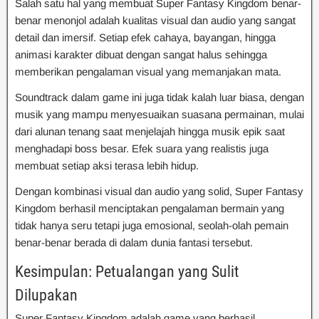
Salah satu hal yang membuat Super Fantasy Kingdom benar-
benar menonjol adalah kualitas visual dan audio yang sangat
detail dan imersif. Setiap efek cahaya, bayangan, hingga
animasi karakter dibuat dengan sangat halus sehingga
memberikan pengalaman visual yang memanjakan mata.
Soundtrack dalam game ini juga tidak kalah luar biasa, dengan
musik yang mampu menyesuaikan suasana permainan, mulai
dari alunan tenang saat menjelajah hingga musik epik saat
menghadapi boss besar. Efek suara yang realistis juga
membuat setiap aksi terasa lebih hidup.
Dengan kombinasi visual dan audio yang solid, Super Fantasy
Kingdom berhasil menciptakan pengalaman bermain yang
tidak hanya seru tetapi juga emosional, seolah-olah pemain
benar-benar berada di dalam dunia fantasi tersebut.
Kesimpulan: Petualangan yang Sulit
Dilupakan
Super Fantasy Kingdom adalah game yang berhasil