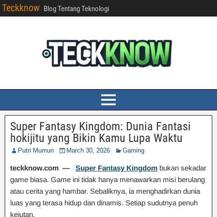
Teckknow
Blog Tentang Teknologi
Super Fantasy Kingdom: Dunia Fantasi
hokijitu yang Bikin Kamu Lupa Waktu
Putri Mumun
March 30, 2026
Gaming
teckknow.com —
Super Fantasy Kingdom
bukan sekadar
game biasa. Game ini tidak hanya menawarkan misi berulang
atau cerita yang hambar. Sebaliknya, ia menghadirkan dunia
luas yang terasa hidup dan dinamis. Setiap sudutnya penuh
kejutan.