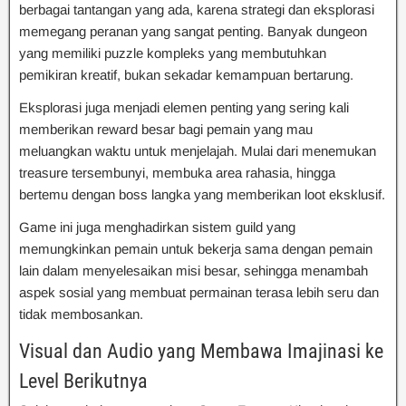
berbagai tantangan yang ada, karena strategi dan eksplorasi
memegang peranan yang sangat penting. Banyak dungeon
yang memiliki puzzle kompleks yang membutuhkan
pemikiran kreatif, bukan sekadar kemampuan bertarung.
Eksplorasi juga menjadi elemen penting yang sering kali
memberikan reward besar bagi pemain yang mau
meluangkan waktu untuk menjelajah. Mulai dari menemukan
treasure tersembunyi, membuka area rahasia, hingga
bertemu dengan boss langka yang memberikan loot eksklusif.
Game ini juga menghadirkan sistem guild yang
memungkinkan pemain untuk bekerja sama dengan pemain
lain dalam menyelesaikan misi besar, sehingga menambah
aspek sosial yang membuat permainan terasa lebih seru dan
tidak membosankan.
Visual dan Audio yang Membawa Imajinasi ke
Level Berikutnya