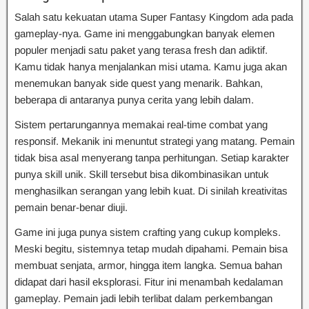
Salah satu kekuatan utama Super Fantasy Kingdom ada pada
gameplay-nya. Game ini menggabungkan banyak elemen
populer menjadi satu paket yang terasa fresh dan adiktif.
Kamu tidak hanya menjalankan misi utama. Kamu juga akan
menemukan banyak side quest yang menarik. Bahkan,
beberapa di antaranya punya cerita yang lebih dalam.
Sistem pertarungannya memakai real-time combat yang
responsif. Mekanik ini menuntut strategi yang matang. Pemain
tidak bisa asal menyerang tanpa perhitungan. Setiap karakter
punya skill unik. Skill tersebut bisa dikombinasikan untuk
menghasilkan serangan yang lebih kuat. Di sinilah kreativitas
pemain benar-benar diuji.
Game ini juga punya sistem crafting yang cukup kompleks.
Meski begitu, sistemnya tetap mudah dipahami. Pemain bisa
membuat senjata, armor, hingga item langka. Semua bahan
didapat dari hasil eksplorasi. Fitur ini menambah kedalaman
gameplay. Pemain jadi lebih terlibat dalam perkembangan