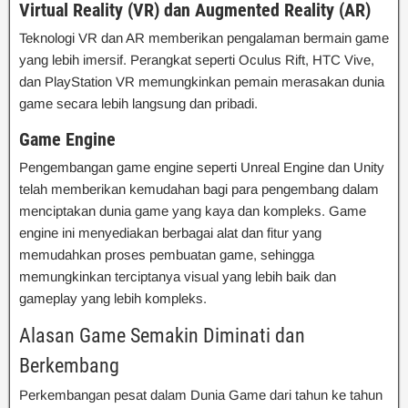
Virtual Reality (VR) dan Augmented Reality (AR)
Teknologi VR dan AR memberikan pengalaman bermain game
yang lebih imersif. Perangkat seperti Oculus Rift, HTC Vive,
dan PlayStation VR memungkinkan pemain merasakan dunia
game secara lebih langsung dan pribadi.
Game Engine
Pengembangan game engine seperti Unreal Engine dan Unity
telah memberikan kemudahan bagi para pengembang dalam
menciptakan dunia game yang kaya dan kompleks. Game
engine ini menyediakan berbagai alat dan fitur yang
memudahkan proses pembuatan game, sehingga
memungkinkan terciptanya visual yang lebih baik dan
gameplay yang lebih kompleks.
Alasan Game Semakin Diminati dan
Berkembang
Perkembangan pesat dalam Dunia Game dari tahun ke tahun