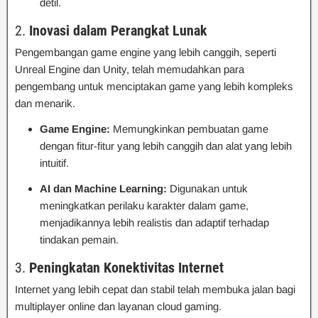
detil.
2.
Inovasi dalam Perangkat Lunak
Pengembangan game engine yang lebih canggih, seperti
Unreal Engine dan Unity, telah memudahkan para
pengembang untuk menciptakan game yang lebih kompleks
dan menarik.
Game Engine:
Memungkinkan pembuatan game
dengan fitur-fitur yang lebih canggih dan alat yang lebih
intuitif.
AI dan Machine Learning:
Digunakan untuk
meningkatkan perilaku karakter dalam game,
menjadikannya lebih realistis dan adaptif terhadap
tindakan pemain.
3.
Peningkatan Konektivitas Internet
Internet yang lebih cepat dan stabil telah membuka jalan bagi
multiplayer online dan layanan cloud gaming.