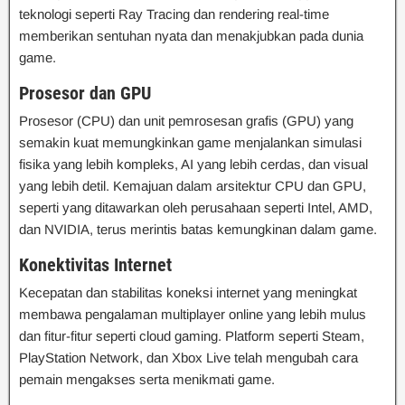
teknologi seperti Ray Tracing dan rendering real-time
memberikan sentuhan nyata dan menakjubkan pada dunia
game.
Prosesor dan GPU
Prosesor (CPU) dan unit pemrosesan grafis (GPU) yang
semakin kuat memungkinkan game menjalankan simulasi
fisika yang lebih kompleks, AI yang lebih cerdas, dan visual
yang lebih detil. Kemajuan dalam arsitektur CPU dan GPU,
seperti yang ditawarkan oleh perusahaan seperti Intel, AMD,
dan NVIDIA, terus merintis batas kemungkinan dalam game.
Konektivitas Internet
Kecepatan dan stabilitas koneksi internet yang meningkat
membawa pengalaman multiplayer online yang lebih mulus
dan fitur-fitur seperti cloud gaming. Platform seperti Steam,
PlayStation Network, dan Xbox Live telah mengubah cara
pemain mengakses serta menikmati game.