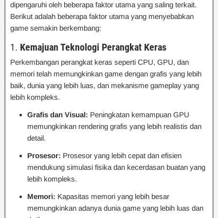
dipengaruhi oleh beberapa faktor utama yang saling terkait.
Berikut adalah beberapa faktor utama yang menyebabkan
game semakin berkembang:
1.
Kemajuan Teknologi Perangkat Keras
Perkembangan perangkat keras seperti CPU, GPU, dan
memori telah memungkinkan game dengan grafis yang lebih
baik, dunia yang lebih luas, dan mekanisme gameplay yang
lebih kompleks.
Grafis dan Visual:
Peningkatan kemampuan GPU
memungkinkan rendering grafis yang lebih realistis dan
detail.
Prosesor:
Prosesor yang lebih cepat dan efisien
mendukung simulasi fisika dan kecerdasan buatan yang
lebih kompleks.
Memori:
Kapasitas memori yang lebih besar
memungkinkan adanya dunia game yang lebih luas dan