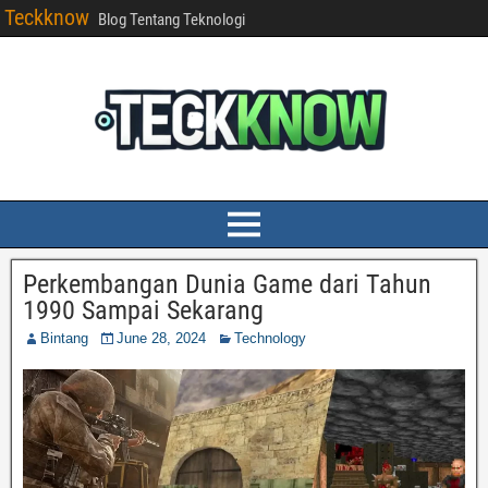
Teckknow
Blog Tentang Teknologi
Perkembangan Dunia Game dari Tahun
1990 Sampai Sekarang
Bintang
June 28, 2024
Technology