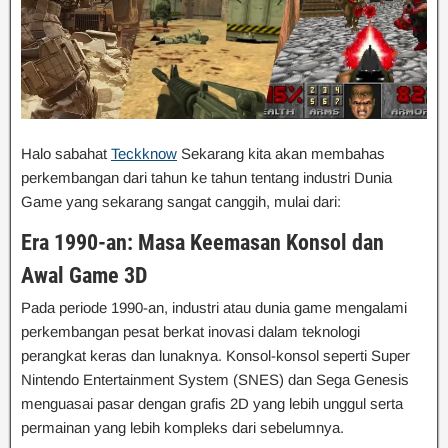
Halo sabahat
Teckknow
Sekarang kita akan membahas
perkembangan dari tahun ke tahun tentang industri Dunia
Game yang sekarang sangat canggih, mulai dari:
Era 1990-an: Masa Keemasan Konsol dan
Awal Game 3D
Pada periode 1990-an, industri atau
dunia game
mengalami
perkembangan pesat berkat inovasi dalam teknologi
perangkat keras dan lunaknya. Konsol-konsol seperti Super
Nintendo Entertainment System (SNES) dan Sega Genesis
menguasai pasar dengan grafis 2D yang lebih unggul serta
permainan yang lebih kompleks dari sebelumnya.