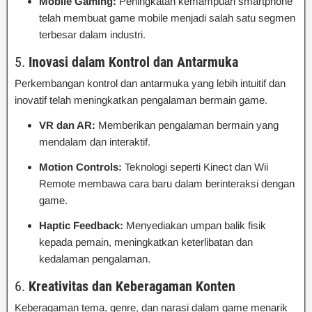
Mobile Gaming:
Peningkatan kemampuan smartphone
telah membuat game mobile menjadi salah satu segmen
terbesar dalam industri.
5.
Inovasi dalam Kontrol dan Antarmuka
Perkembangan kontrol dan antarmuka yang lebih intuitif dan
inovatif telah meningkatkan pengalaman bermain game.
VR dan AR:
Memberikan pengalaman bermain yang
mendalam dan interaktif.
Motion Controls:
Teknologi seperti Kinect dan Wii
Remote membawa cara baru dalam berinteraksi dengan
game.
Haptic Feedback:
Menyediakan umpan balik fisik
kepada pemain, meningkatkan keterlibatan dan
kedalaman pengalaman.
6.
Kreativitas dan Keberagaman Konten
Keberagaman tema, genre, dan narasi dalam game menarik