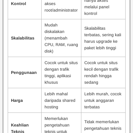
hanya akses
Kontrol
akses
melalui panel
root/administrator
kontrol
Mudah
Skalabilitas
diskalakan
terbatas, sering kali
Skalabilitas
(menambah
harus upgrade ke
CPU, RAM, ruang
paket lebih tinggi
disk)
Cocok untuk situs
Cocok untuk situs
dengan trafik
kecil dengan trafik
Penggunaan
tinggi, aplikasi
rendah hingga
khusus
sedang
Lebih mahal
Lebih murah, cocok
Harga
daripada shared
untuk anggaran
hosting
terbatas
Memerlukan
Tidak memerlukan
Keahlian
pengetahuan
pengetahuan teknis
Teknis
teknis untuk