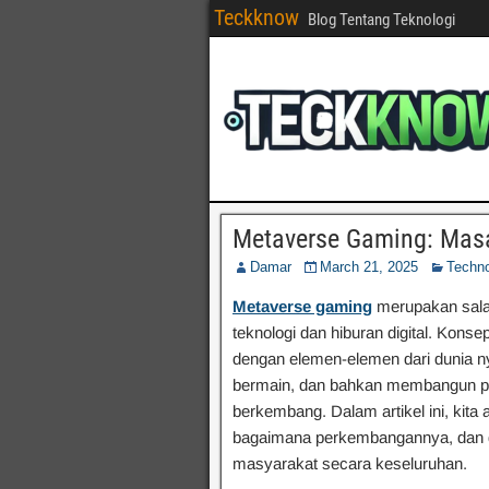
Teckknow
Blog Tentang Teknologi
Metaverse Gaming: Masa
Damar
March 21, 2025
Techn
Metaverse gaming
merupakan salah
teknologi dan hiburan digital. Konse
dengan elemen-elemen dari dunia n
bermain, dan bahkan membangun pen
berkembang. Dalam artikel ini, kita
bagaimana perkembangannya, dan da
masyarakat secara keseluruhan.