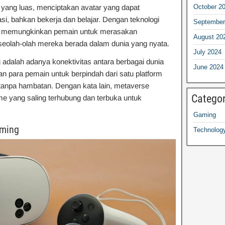
l yang luas, menciptakan avatar yang dapat
October 2
asi, bahkan bekerja dan belajar. Dengan teknologi
September
e memungkinkan pemain untuk merasakan
August 20
eolah-olah mereka berada dalam dunia yang nyata.
July 2024
adalah adanya konektivitas antara berbagai dunia
June 2024
n para pemain untuk berpindah dari satu platform
 tanpa hambatan. Dengan kata lain, metaverse
Categor
 yang saling terhubung dan terbuka untuk
Gaming
aming
Technolog