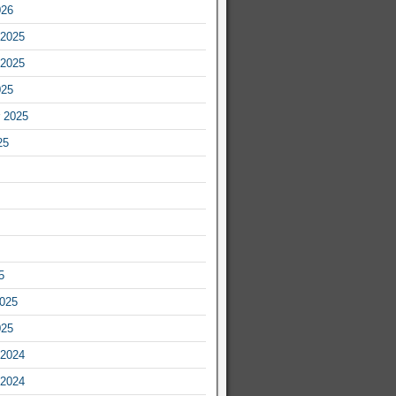
026
2025
2025
025
 2025
25
5
2025
025
2024
2024