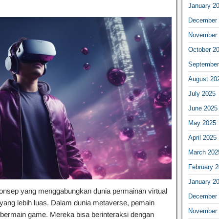
January 2
December 
November 
October 2
September
August 20
July 2025
June 2025
May 2025
April 2025
March 202
February 
January 2
onsep yang menggabungkan dunia permainan virtual
December 
yang lebih luas. Dalam dunia metaverse, pemain
November 
 bermain game. Mereka bisa berinteraksi dengan