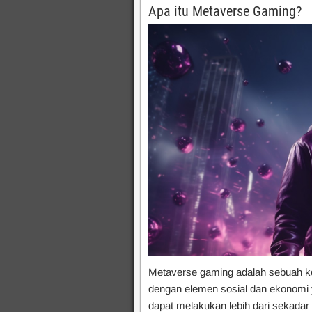
Apa itu Metaverse Gaming?
Metaverse gaming adalah sebuah k
dengan elemen sosial dan ekonomi 
dapat melakukan lebih dari sekadar