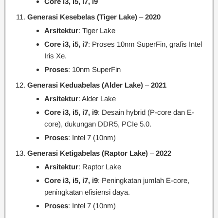
Core i3, i5, i7, i9
Generasi Kesebelas (Tiger Lake)
–
2020
Arsitektur
: Tiger Lake
Core i3, i5, i7
: Proses 10nm SuperFin, grafis Intel
Iris Xe.
Proses
: 10nm SuperFin
Generasi Keduabelas (Alder Lake)
–
2021
Arsitektur
: Alder Lake
Core i3, i5, i7, i9
: Desain hybrid (P-core dan E-
core), dukungan DDR5, PCIe 5.0.
Proses
: Intel 7 (10nm)
Generasi Ketigabelas (Raptor Lake)
–
2022
Arsitektur
: Raptor Lake
Core i3, i5, i7, i9
: Peningkatan jumlah E-core,
peningkatan efisiensi daya.
Proses
: Intel 7 (10nm)