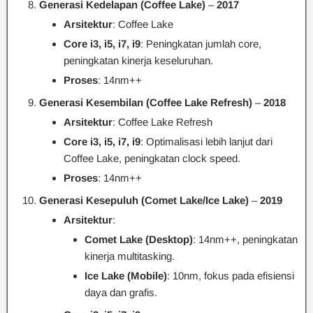
Generasi Kedelapan (Coffee Lake)
–
2017
Arsitektur
: Coffee Lake
Core i3, i5, i7, i9
: Peningkatan jumlah core,
peningkatan kinerja keseluruhan.
Proses
: 14nm++
Generasi Kesembilan (Coffee Lake Refresh)
–
2018
Arsitektur
: Coffee Lake Refresh
Core i3, i5, i7, i9
: Optimalisasi lebih lanjut dari
Coffee Lake, peningkatan clock speed.
Proses
: 14nm++
Generasi Kesepuluh (Comet Lake/Ice Lake)
–
2019
Arsitektur
:
Comet Lake (Desktop)
: 14nm++, peningkatan
kinerja multitasking.
Ice Lake (Mobile)
: 10nm, fokus pada efisiensi
daya dan grafis.