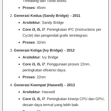
Threading dan Turbo Boost.
Proses
: 45nm
Generasi Kedua (Sandy Bridge)
–
2011
Arsitektur
: Sandy Bridge
Core i3, i5, i7
: Peningkatan IPC (Instructions per
Cycle) dan pengendali grafis terintegrasi.
Proses
: 32nm
Generasi Ketiga (Ivy Bridge)
–
2012
Arsitektur
: Ivy Bridge
Core i3, i5, i7
: Penggunaan proses 22nm,
peningkatan efisiensi daya.
Proses
: 22nm
Generasi Keempat (Haswell)
–
2013
Arsitektur
: Haswell
Core i3, i5, i7
: Peningkatan kinerja CPU dan GPU,
desain daya termal yang lebih baik.