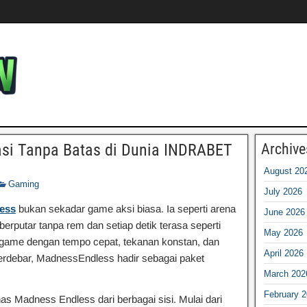
si Tanpa Batas di Dunia INDRABET
Archive
August 20
Gaming
July 2026
ess
bukan sekadar game aksi biasa. Ia seperti arena
June 2026
 berputar tanpa rem dan setiap detik terasa seperti
May 2026
a game dengan tempo cepat, tekanan konstan, dan
April 2026
 berdebar, MadnessEndless hadir sebagai paket
March 202
February 
has Madness Endless dari berbagai sisi. Mulai dari