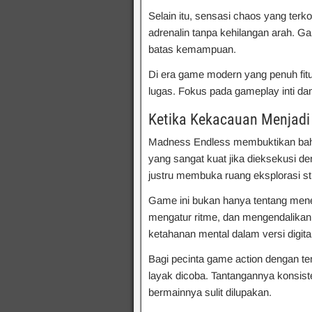
Selain itu, sensasi chaos yang te
adrenalin tanpa kehilangan arah. Gam
batas kemampuan.
Di era game modern yang penuh fit
lugas. Fokus pada gameplay inti da
Ketika Kekacauan Menjadi
Madness Endless membuktikan bah
yang sangat kuat jika dieksekusi d
justru membuka ruang eksplorasi str
Game ini bukan hanya tentang mene
mengatur ritme, dan mengendalikan 
ketahanan mental dalam versi digital
Bagi pecinta game action dengan t
layak dicoba. Tantangannya konsist
bermainnya sulit dilupakan.