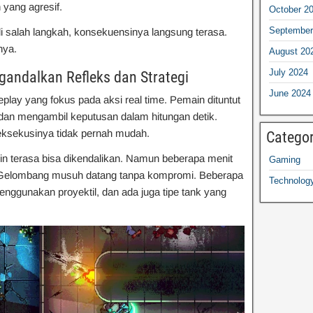
 yang agresif.
October 2
September
li salah langkah, konsekuensinya langsung terasa.
nya.
August 20
July 2024
andalkan Refleks dan Strategi
June 2024
y yang fokus pada aksi real time. Pemain dituntut
dan mengambil keputusan dalam hitungan detik.
 eksekusinya tidak pernah mudah.
Categor
in terasa bisa dikendalikan. Namun beberapa menit
Gaming
. Gelombang musuh datang tanpa kompromi. Beberapa
Technolog
nggunakan proyektil, dan ada juga tipe tank yang