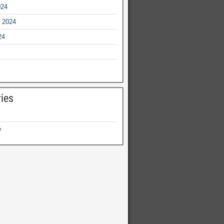
024
 2024
24
ies
y