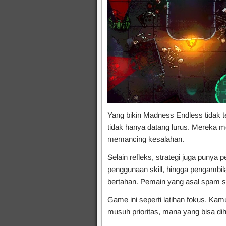
Yang bikin Madness Endless tidak te
tidak hanya datang lurus. Mereka
memancing kesalahan.
Selain refleks, strategi juga punya 
penggunaan skill, hingga pengambi
bertahan. Pemain yang asal spam s
Game ini seperti latihan fokus. K
musuh prioritas, mana yang bisa di