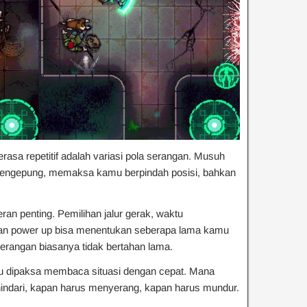
rasa repetitif adalah variasi pola serangan. Musuh
 mengepung, memaksa kamu berpindah posisi, bahkan
peran penting. Pemilihan jalur gerak, waktu
lan power up bisa menentukan seberapa lama kamu
erangan biasanya tidak bertahan lama.
amu dipaksa membaca situasi dengan cepat. Mana
hindari, kapan harus menyerang, kapan harus mundur.