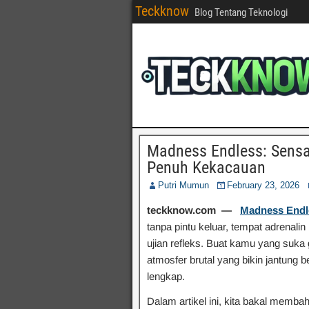
Teckknow
Blog Tentang Teknologi
Madness Endless: Sensa
Penuh Kekacauan
Putri Mumun
February 23, 2026
teckknow.com —
Madness Endl
tanpa pintu keluar, tempat adrenalin
ujian refleks. Buat kamu yang suk
atmosfer brutal yang bikin jantung
lengkap.
Dalam artikel ini, kita bakal memba