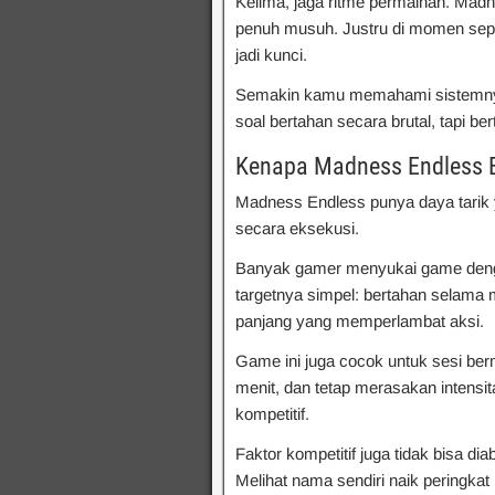
Kelima, jaga ritme permainan. Mad
penuh musuh. Justru di momen seper
jadi kunci.
Semakin kamu memahami sistemny
soal bertahan secara brutal, tapi b
Kenapa Madness Endless B
Madness Endless punya daya tarik y
secara eksekusi.
Banyak gamer menyukai game deng
targetnya simpel: bertahan selama m
panjang yang memperlambat aksi.
Game ini juga cocok untuk sesi be
menit, dan tetap merasakan intens
kompetitif.
Faktor kompetitif juga tidak bisa di
Melihat nama sendiri naik peringkat