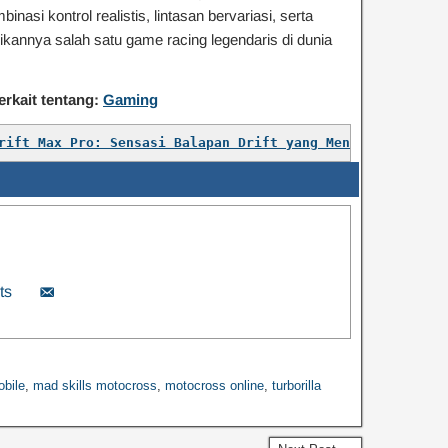
inasi kontrol realistis, lintasan bervariasi, serta
kannya salah satu game racing legendaris di dunia
erkait tentang:
Gaming
rift Max Pro: Sensasi Balapan Drift yang Mengguncang Dun
ts
bile
,
mad skills motocross
,
motocross online
,
turborilla