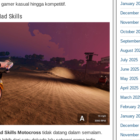
 gamer kasual hingga kompetitif.
January 2
December 
ad Skills
November 
October 2
September
August 20
July 2025
June 2025
May 2025
April 2025
March 202
February 
January 2
December 
d Skills Motocross
tidak datang dalam semalam.
November 
 lebih dari satu dekade lalu sebagai game indie