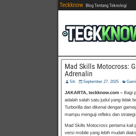
Teckknow
Blog Tentang Teknologi
Mad Skills Motocross: 
Adrenalin
Siti
September 27, 2025
Gami
JAKARTA, teckknow.com –
Bagi 
adalah salah satu judul yang tidak 
Turborilla dan dikenal dengan gamep
mampu menguji refleks dan strategi
Mad Skills Motocross pertama kali 
versi mobile yang lebih mudah dia