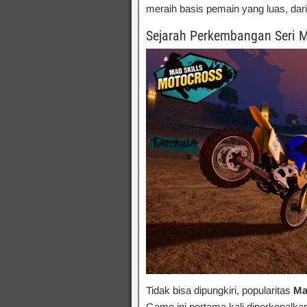
meraih basis pemain yang luas, dari
Sejarah Perkembangan Seri M
Tidak bisa dipungkiri, popularitas
Ma
Game ini pertama kali diperkenalkan