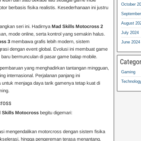
October 2
r berbasis fisika realistis. Kesederhanaan ini justru
September
August 20
ngkan seri ini. Hadirnya
Mad Skills Motocross 2
July 2024
an, mode online, serta kontrol yang semakin halus.
oss 3
membawa grafis lebih modern, sistem
June 2024
rasi dengan event global. Evolusi ini membuat game
 baru bermunculan di pasar game balap mobile.
Categor
lis pembaruan yang menghadirkan tantangan mingguan,
Gaming
g internasional. Perjalanan panjang ini
Technolog
 untuk menjaga daya tarik gamenya tetap kuat di
ming.
cross
 Skills Motocross
begitu digemari:
i mengendalikan motorcross dengan sistem fisika
 akselerasi, hingga pengereman terasa menantang.