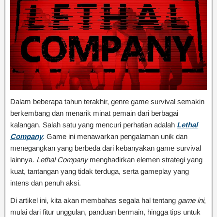
Dalam beberapa tahun terakhir, genre game survival semakin
berkembang dan menarik minat pemain dari berbagai
kalangan. Salah satu yang mencuri perhatian adalah
Lethal
Company
. Game ini menawarkan pengalaman unik dan
menegangkan yang berbeda dari kebanyakan game survival
lainnya.
Lethal Company
menghadirkan elemen strategi yang
kuat, tantangan yang tidak terduga, serta gameplay yang
intens dan penuh aksi.
Di artikel ini, kita akan membahas segala hal tentang
game ini
,
mulai dari fitur unggulan, panduan bermain, hingga tips untuk