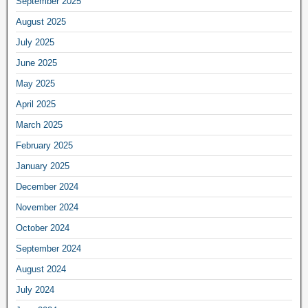
September 2025
August 2025
July 2025
June 2025
May 2025
April 2025
March 2025
February 2025
January 2025
December 2024
November 2024
October 2024
September 2024
August 2024
July 2024