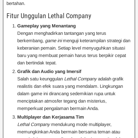
bertahan.
Fitur Unggulan Lethal Company
Gameplay yang Menantang
Dengan menghadirkan tantangan yang terus
berkembang,
game ini
menguji keterampilan strategi dan
keberanian pemain. Setiap level menyuguhkan situasi
baru yang membuat pemain harus terus berpikir cepat
dan bertindak tepat.
Grafik dan Audio yang Imersif
Salah satu keunggulan
Lethal Company
adalah grafik
realistis dan efek suara yang mendalam. Lingkungan
dalam game ini dirancang sedemikian rupa untuk
menciptakan atmosfer tegang dan misterius,
memperkuat pengalaman bermain Anda.
Multiplayer dan Kerjasama Tim
Lethal Company
mendukung mode multiplayer,
memungkinkan Anda bermain bersama teman atau