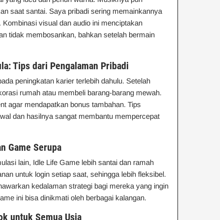
n saat santai. Saya pribadi sering memainkannya
 Kombinasi visual dan audio ini menciptakan
n tidak membosankan, bahkan setelah bermain
la: Tips dari Pengalaman Pribadi
da peningkatan karier terlebih dahulu. Setelah
dekorasi rumah atau membeli barang-barang mewah.
event agar mendapatkan bonus tambahan. Tips
 awal dan hasilnya sangat membantu mempercepat
gan Game Serupa
asi lain, Idle Life Game lebih santai dan ramah
an untuk login setiap saat, sehingga lebih fleksibel.
nawarkan kedalaman strategi bagi mereka yang ingin
me ini bisa dinikmati oleh berbagai kalangan.
ok untuk Semua Usia