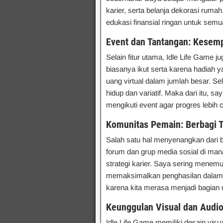
karier, serta belanja dekorasi rumah
edukasi finansial ringan untuk semu
Event dan Tantangan: Kesem
Selain fitur utama, Idle Life Game
biasanya ikut serta karena hadiah y
uang virtual dalam jumlah besar. Sel
hidup dan variatif. Maka dari itu, s
mengikuti event agar progres lebih 
Komunitas Pemain: Berbagi Ti
Salah satu hal menyenangkan dari 
forum dan grup media sosial di mana
strategi karier. Saya sering menemu
memaksimalkan penghasilan dalam wa
karena kita merasa menjadi bagian d
Keunggulan Visual dan Aud
Idle Life Game memiliki desain vis