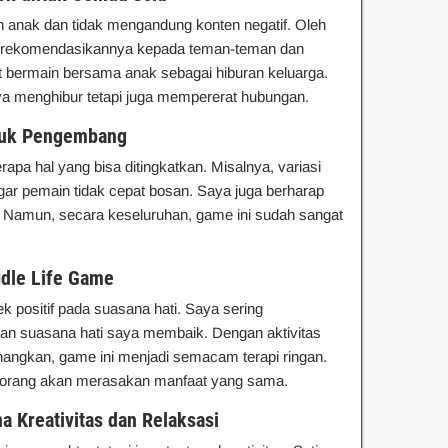
h anak dan tidak mengandung konten negatif. Oleh
erekomendasikannya kepada teman-teman dan
ut bermain bersama anak sebagai hiburan keluarga.
ya menghibur tetapi juga mempererat hubungan.
untuk Pengembang
a hal yang bisa ditingkatkan. Misalnya, variasi
agar pemain tidak cepat bosan. Saya juga berharap
ui. Namun, secara keseluruhan, game ini sudah sangat
Idle Life Game
k positif pada suasana hati. Saya sering
dan suasana hati saya membaik. Dengan aktivitas
nangkan, game ini menjadi semacam terapi ringan.
k orang akan merasakan manfaat yang sama.
a Kreativitas dan Relaksasi