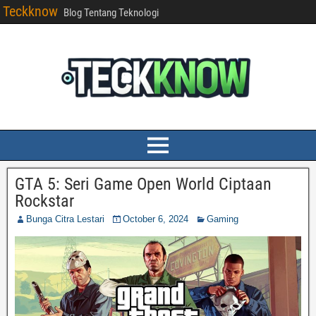
Teckknow
Blog Tentang Teknologi
GTA 5: Seri Game Open World Ciptaan
Rockstar
Bunga Citra Lestari
October 6, 2024
Gaming