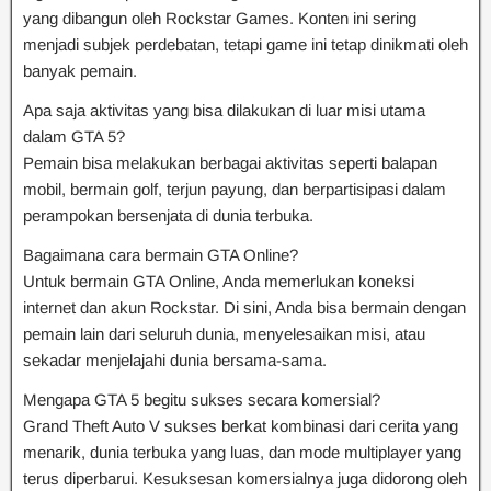
yang dibangun oleh Rockstar Games. Konten ini sering
menjadi subjek perdebatan, tetapi game ini tetap dinikmati oleh
banyak pemain.
Apa saja aktivitas yang bisa dilakukan di luar misi utama
dalam GTA 5?
Pemain bisa melakukan berbagai aktivitas seperti balapan
mobil, bermain golf, terjun payung, dan berpartisipasi dalam
perampokan bersenjata di dunia terbuka.
Bagaimana cara bermain GTA Online?
Untuk bermain GTA Online, Anda memerlukan koneksi
internet dan akun Rockstar. Di sini, Anda bisa bermain dengan
pemain lain dari seluruh dunia, menyelesaikan misi, atau
sekadar menjelajahi dunia bersama-sama.
Mengapa GTA 5 begitu sukses secara komersial?
Grand Theft Auto V sukses berkat kombinasi dari cerita yang
menarik, dunia terbuka yang luas, dan mode multiplayer yang
terus diperbarui. Kesuksesan komersialnya juga didorong oleh