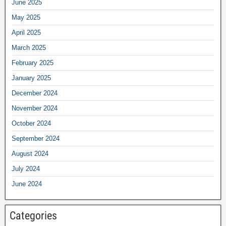
June 2025
May 2025
April 2025
March 2025
February 2025
January 2025
December 2024
November 2024
October 2024
September 2024
August 2024
July 2024
June 2024
Categories