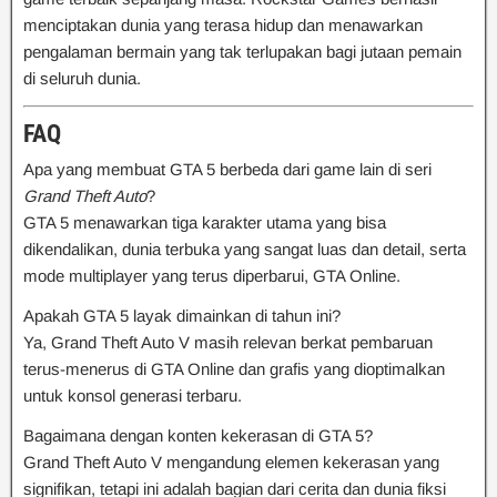
menciptakan dunia yang terasa hidup dan menawarkan
pengalaman bermain yang tak terlupakan bagi jutaan pemain
di seluruh dunia.
FAQ
Apa yang membuat GTA 5 berbeda dari game lain di seri
Grand Theft Auto
?
GTA 5 menawarkan tiga karakter utama yang bisa
dikendalikan, dunia terbuka yang sangat luas dan detail, serta
mode multiplayer yang terus diperbarui, GTA Online.
Apakah GTA 5 layak dimainkan di tahun ini?
Ya, Grand Theft Auto V masih relevan berkat pembaruan
terus-menerus di GTA Online dan grafis yang dioptimalkan
untuk konsol generasi terbaru.
Bagaimana dengan konten kekerasan di GTA 5?
Grand Theft Auto V mengandung elemen kekerasan yang
signifikan, tetapi ini adalah bagian dari cerita dan dunia fiksi