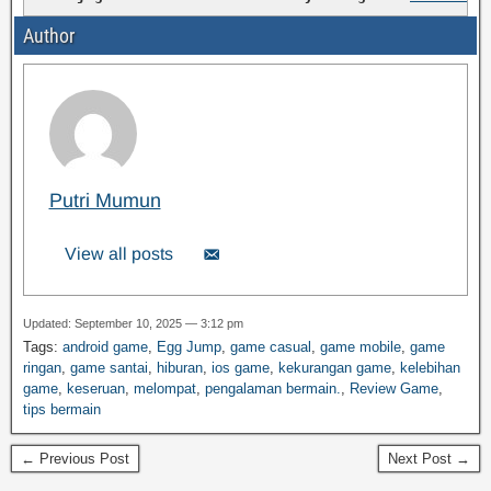
Author
Putri Mumun
View all posts
Updated: September 10, 2025 — 3:12 pm
Tags:
android game
,
Egg Jump
,
game casual
,
game mobile
,
game
ringan
,
game santai
,
hiburan
,
ios game
,
kekurangan game
,
kelebihan
game
,
keseruan
,
melompat
,
pengalaman bermain.
,
Review Game
,
tips bermain
← Previous Post
Next Post →