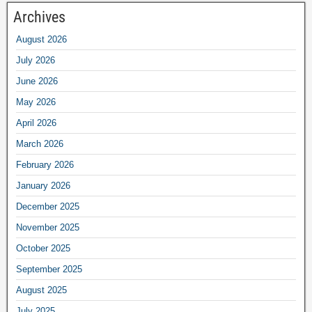
Archives
August 2026
July 2026
June 2026
May 2026
April 2026
March 2026
February 2026
January 2026
December 2025
November 2025
October 2025
September 2025
August 2025
July 2025