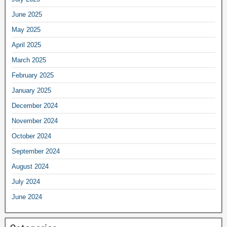
June 2025
May 2025
April 2025
March 2025
February 2025
January 2025
December 2024
November 2024
October 2024
September 2024
August 2024
July 2024
June 2024