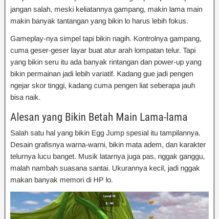
jangan salah, meski keliatannya gampang, makin lama main
makin banyak tantangan yang bikin lo harus lebih fokus.
Gameplay-nya simpel tapi bikin nagih. Kontrolnya gampang,
cuma geser-geser layar buat atur arah lompatan telur. Tapi
yang bikin seru itu ada banyak rintangan dan power-up yang
bikin permainan jadi lebih variatif. Kadang gue jadi pengen
ngejar skor tinggi, kadang cuma pengen liat seberapa jauh
bisa naik.
Alesan yang Bikin Betah Main Lama-lama
Salah satu hal yang bikin Egg Jump spesial itu tampilannya.
Desain grafisnya warna-warni, bikin mata adem, dan karakter
telurnya lucu banget. Musik latarnya juga pas, nggak ganggu,
malah nambah suasana santai. Ukurannya kecil, jadi nggak
makan banyak memori di HP lo.