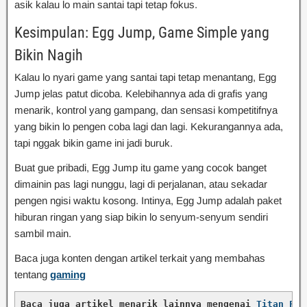
asik kalau lo main santai tapi tetap fokus.
Kesimpulan: Egg Jump, Game Simple yang
Bikin Nagih
Kalau lo nyari game yang santai tapi tetap menantang, Egg
Jump jelas patut dicoba. Kelebihannya ada di grafis yang
menarik, kontrol yang gampang, dan sensasi kompetitifnya
yang bikin lo pengen coba lagi dan lagi. Kekurangannya ada,
tapi nggak bikin game ini jadi buruk.
Buat gue pribadi, Egg Jump itu game yang cocok banget
dimainin pas lagi nunggu, lagi di perjalanan, atau sekadar
pengen ngisi waktu kosong. Intinya, Egg Jump adalah paket
hiburan ringan yang siap bikin lo senyum-senyum sendiri
sambil main.
Baca juga konten dengan artikel terkait yang membahas
tentang
gaming
Baca juga artikel menarik lainnya mengenai 
Titan Fal