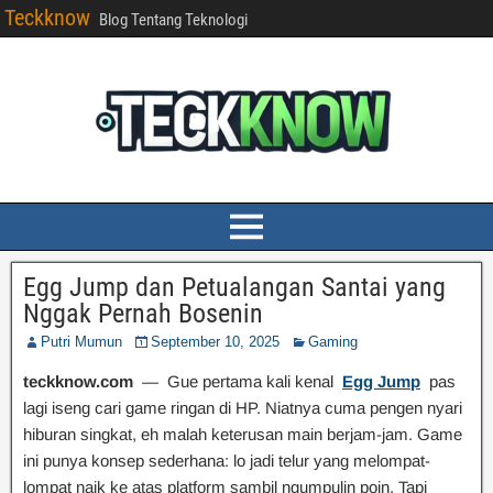
Teckknow
Blog Tentang Teknologi
Egg Jump dan Petualangan Santai yang
Nggak Pernah Bosenin
Putri Mumun
September 10, 2025
Gaming
teckknow.com
— Gue pertama kali kenal
Egg Jump
pas
lagi iseng cari game ringan di HP. Niatnya cuma pengen nyari
hiburan singkat, eh malah keterusan main berjam-jam. Game
ini punya konsep sederhana: lo jadi telur yang melompat-
lompat naik ke atas platform sambil ngumpulin poin. Tapi