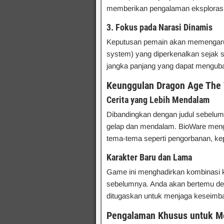
memberikan pengalaman eksploras
3. Fokus pada Narasi Dinamis
Keputusan pemain akan memengaruhi 
system) yang diperkenalkan sejak s
jangka panjang yang dapat menguba
Keunggulan Dragon Age The 
Cerita yang Lebih Mendalam
Dibandingkan dengan judul sebelu
gelap dan mendalam. BioWare men
tema-tema seperti pengorbanan, ke
Karakter Baru dan Lama
Game ini menghadirkan kombinasi kar
sebelumnya. Anda akan bertemu den
ditugaskan untuk menjaga keseimba
Pengalaman Khusus untuk Me