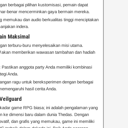
an berbagai pilihan kustomisasi, pemain dapat
enar-benar mencerminkan gaya bermain mereka.
g memukau dan audio berkualitas tinggi menciptakan
anjakan indera.
ain Maksimal
gan terburu-buru menyelesaikan misi utama.
d
akan memberikan wawasan tambahan dan hadiah
:
Pastikan anggota party Anda memiliki kombinasi
tegi Anda.
angan ragu untuk bereksperimen dengan berbagai
 memengaruhi hasil cerita Anda.
Veilguard
kadar game RPG biasa; ini adalah pengalaman yang
 ke dimensi baru dalam dunia Thedas. Dengan
ovatif, dan grafis yang memukau, game ini memiliki