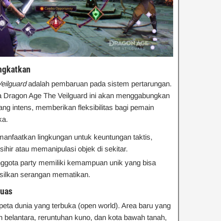
ingkatkan
eilguard
adalah pembaruan pada sistem pertarungan.
a Dragon Age The Veilguard ini akan menggabungkan
ang intens, memberikan fleksibilitas bagi pemain
ka.
nfaatkan lingkungan untuk keuntungan taktis,
hir atau memanipulasi objek di sekitar.
ggota party memiliki kemampuan unik yang bisa
silkan serangan mematikan.
Luas
peta dunia yang terbuka (open world). Area baru yang
an belantara, reruntuhan kuno, dan kota bawah tanah,