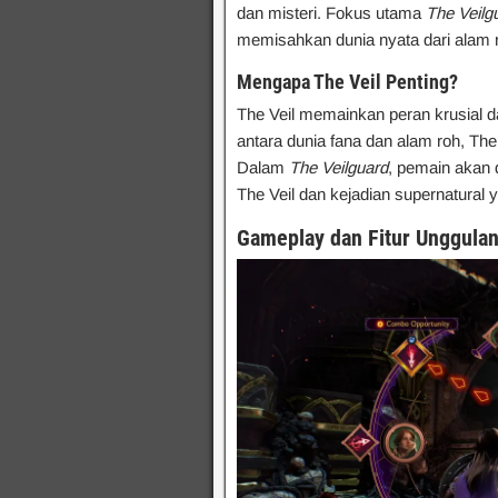
dan misteri. Fokus utama
The Veilg
memisahkan dunia nyata dari alam 
Mengapa The Veil Penting?
The Veil memainkan peran krusial d
antara dunia fana dan alam roh, Th
Dalam
The Veilguard
, pemain akan 
The Veil dan kejadian supernatural 
Gameplay dan Fitur Unggula