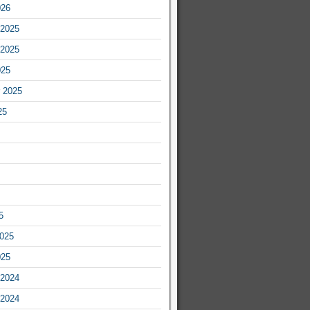
026
2025
2025
025
 2025
25
5
2025
025
2024
2024