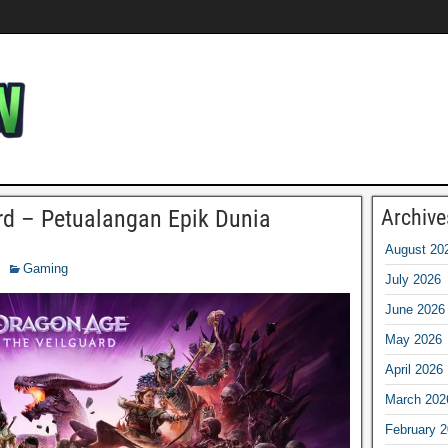
rd – Petualangan Epik Dunia
Archive
August 20
Gaming
July 2026
June 2026
May 2026
April 2026
March 202
February 