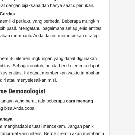
at dengan bijaksana dan hanya saat diperlukan.
 Cerdas
 memiliki perilaku yang berbeda. Beberapa mungkin
ebih pasif. Mengetahui bagaimana setiap jenis entitas
ntu akan membantu Anda dalam memutuskan strategi
emiliki elemen lingkungan yang dapat digunakan
ntitas. Sebagai contoh, benda-benda tertentu dapat
kus entitas. Ini dapat memberikan waktu tambahan
diri atau menyelesaikan misi.
me Demonologist
tangan yang berat, ada beberapa
cara menang
g bisa Anda coba:
bahaya
am menghadapi situasi mencekam. Jangan panik
aranormal yang intens. Berpikir jernih akan membantu