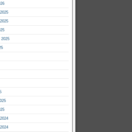
026
2025
2025
025
 2025
25
5
2025
025
2024
2024