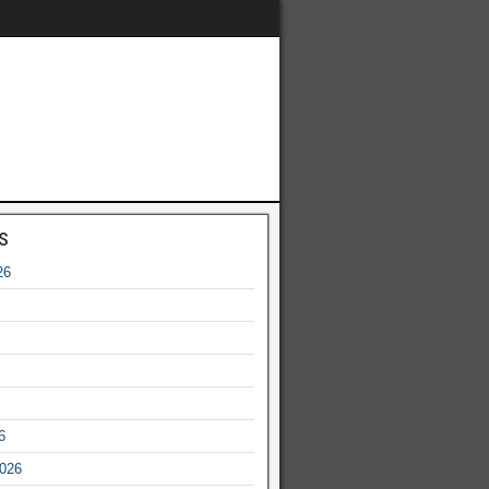
s
26
6
2026