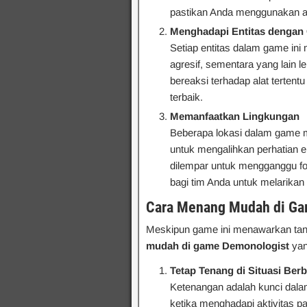
pastikan Anda menggunakan al
Menghadapi Entitas dengan
Setiap entitas dalam game ini
agresif, sementara yang lain l
bereaksi terhadap alat terte
terbaik.
Memanfaatkan Lingkungan
Beberapa lokasi dalam game m
untuk mengalihkan perhatian e
dilempar untuk mengganggu fo
bagi tim Anda untuk melarikan 
Cara Menang Mudah di Ga
Meskipun game ini menawarkan tan
mudah di game Demonologist
yan
Tetap Tenang di Situasi Ber
Ketenangan adalah kunci dal
ketika menghadapi aktivitas p