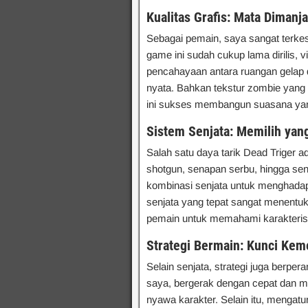
Kualitas Grafis: Mata Dimanj
Sebagai pemain, saya sangat terkes
game ini sudah cukup lama dirilis, vi
pencahayaan antara ruangan gelap 
nyata. Bahkan tekstur zombie yang 
ini sukses membangun suasana yang
Sistem Senjata: Memilih yan
Salah satu daya tarik Dead Triger ad
shotgun, senapan serbu, hingga se
kombinasi senjata untuk menghadapi
senjata yang tepat sangat menentuka
pemain untuk memahami karakteristi
Strategi Bermain: Kunci Ke
Selain senjata, strategi juga berp
saya, bergerak dengan cepat dan m
nyawa karakter. Selain itu, mengat