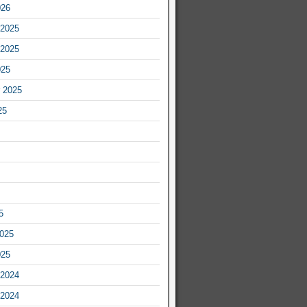
026
2025
2025
025
 2025
25
5
2025
025
2024
2024