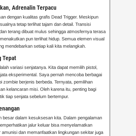
akan, Adrenalin Terpacu
an dengan kualitas grafis Dead Trigger. Meskipun
sualnya tetap terlihat tajam dan detail. Transisi
dan terang dibuat mulus sehingga atmosfernya terasa
menakutkan pun terlihat hidup. Semua elemen visual
 mendebarkan setiap kali kita melangkah.
g Tepat
alah variasi senjatanya. Kita dapat memilih pistol,
njata eksperimental. Saya pernah mencoba berbagai
 zombie berjenis berbeda. Ternyata, pemilihan
n kelancaran misi. Oleh karena itu, penting bagi
k tiap senjata sebelum bertempur.
menangan
eran besar dalam kesuksesan kita. Dalam pengalaman
emperhatikan jalur keluar bisa menyelamatkan
ur amunisi dan memanfaatkan lingkungan sekitar juga