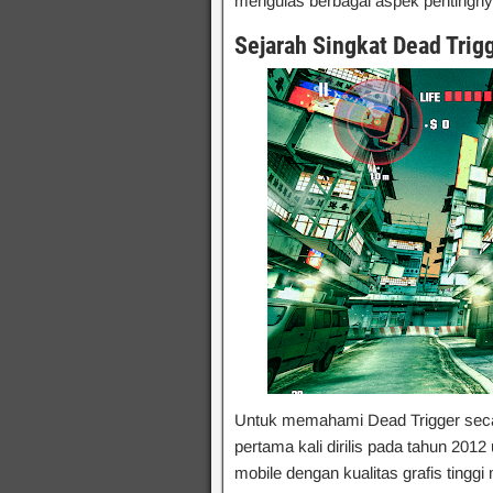
mengulas berbagai aspek pentingny
Sejarah Singkat Dead Trig
Untuk memahami Dead Trigger secara
pertama kali dirilis pada tahun 2012
mobile dengan kualitas grafis ting