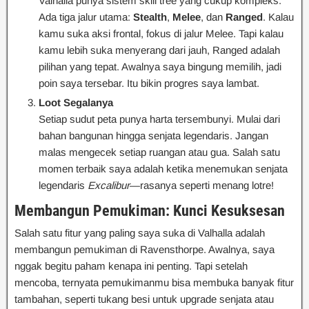
Valhalla punya sistem skill tree yang cukup kompleks.
Ada tiga jalur utama:
Stealth
,
Melee
, dan
Ranged
. Kalau
kamu suka aksi frontal, fokus di jalur Melee. Tapi kalau
kamu lebih suka menyerang dari jauh, Ranged adalah
pilihan yang tepat. Awalnya saya bingung memilih, jadi
poin saya tersebar. Itu bikin progres saya lambat.
Loot Segalanya
Setiap sudut peta punya harta tersembunyi. Mulai dari
bahan bangunan hingga senjata legendaris. Jangan
malas mengecek setiap ruangan atau gua. Salah satu
momen terbaik saya adalah ketika menemukan senjata
legendaris
Excalibur
—rasanya seperti menang lotre!
Membangun Pemukiman: Kunci Kesuksesan
Salah satu fitur yang paling saya suka di Valhalla adalah
membangun pemukiman di Ravensthorpe. Awalnya, saya
nggak begitu paham kenapa ini penting. Tapi setelah
mencoba, ternyata pemukimanmu bisa membuka banyak fitur
tambahan, seperti tukang besi untuk upgrade senjata atau