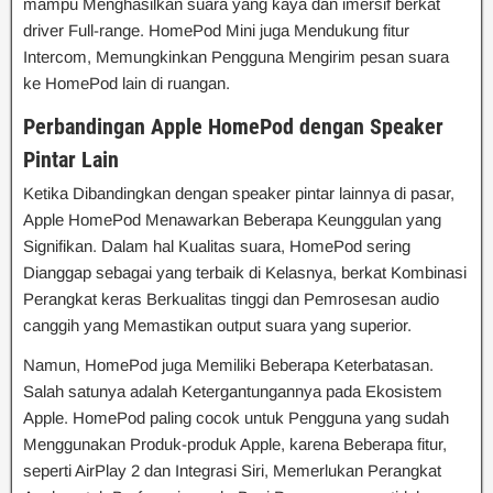
mampu Menghasilkan suara yang kaya dan imersif berkat
driver Full-range. HomePod Mini juga Mendukung fitur
Intercom, Memungkinkan Pengguna Mengirim pesan suara
ke HomePod lain di ruangan.
Perbandingan Apple HomePod dengan Speaker
Pintar Lain
Ketika Dibandingkan dengan speaker pintar lainnya di pasar,
Apple HomePod Menawarkan Beberapa Keunggulan yang
Signifikan. Dalam hal Kualitas suara, HomePod sering
Dianggap sebagai yang terbaik di Kelasnya, berkat Kombinasi
Perangkat keras Berkualitas tinggi dan Pemrosesan audio
canggih yang Memastikan output suara yang superior.
Namun, HomePod juga Memiliki Beberapa Keterbatasan.
Salah satunya adalah Ketergantungannya pada Ekosistem
Apple. HomePod paling cocok untuk Pengguna yang sudah
Menggunakan Produk-produk Apple, karena Beberapa fitur,
seperti AirPlay 2 dan Integrasi Siri, Memerlukan Perangkat