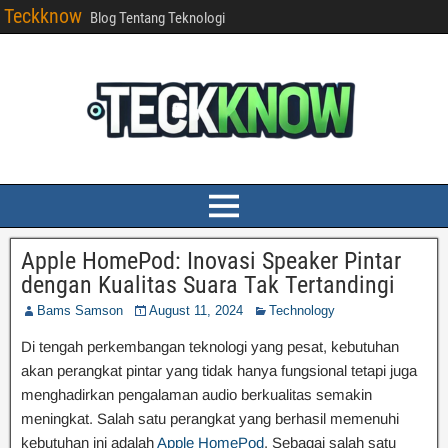
Teckknow
Blog Tentang Teknologi
Apple HomePod: Inovasi Speaker Pintar
dengan Kualitas Suara Tak Tertandingi
Bams Samson
August 11, 2024
Technology
Di tengah perkembangan teknologi yang pesat, kebutuhan
akan perangkat pintar yang tidak hanya fungsional tetapi juga
menghadirkan pengalaman audio berkualitas semakin
meningkat. Salah satu perangkat yang berhasil memenuhi
kebutuhan ini adalah
Apple HomePod
. Sebagai salah satu