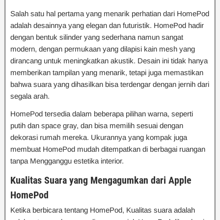
Salah satu hal pertama yang menarik perhatian dari HomePod
adalah desainnya yang elegan dan futuristik. HomePod hadir
dengan bentuk silinder yang sederhana namun sangat
modern, dengan permukaan yang dilapisi kain mesh yang
dirancang untuk meningkatkan akustik. Desain ini tidak hanya
memberikan tampilan yang menarik, tetapi juga memastikan
bahwa suara yang dihasilkan bisa terdengar dengan jernih dari
segala arah.
HomePod tersedia dalam beberapa pilihan warna, seperti
putih dan space gray, dan bisa memilih sesuai dengan
dekorasi rumah mereka. Ukurannya yang kompak juga
membuat HomePod mudah ditempatkan di berbagai ruangan
tanpa Mengganggu estetika interior.
Kualitas Suara yang Mengagumkan dari Apple
HomePod
Ketika berbicara tentang HomePod, Kualitas suara adalah