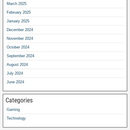
March 2025
February 2025
January 2025
December 2024
November 2024
October 2024
September 2024
August 2024
July 2024
June 2024
Categories
Gaming
Technology