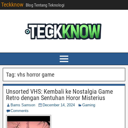
Teckknow
Blog Tentang Teknologi
Tag:
vhs horror game
Unsorted VHS: Kembali ke Nostalgia Game
Retro dengan Sentuhan Horor Misterius
Bams Samson
December 14, 2024
Gaming
Comments