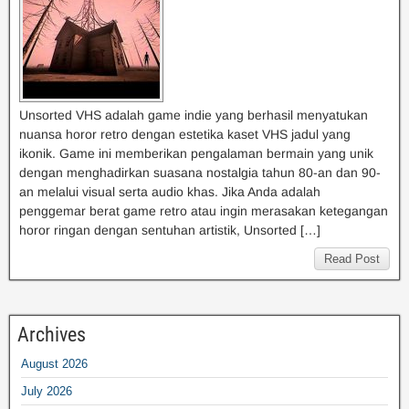
Unsorted VHS adalah game indie yang berhasil menyatukan
nuansa horor retro dengan estetika kaset VHS jadul yang
ikonik. Game ini memberikan pengalaman bermain yang unik
dengan menghadirkan suasana nostalgia tahun 80-an dan 90-
an melalui visual serta audio khas. Jika Anda adalah
penggemar berat game retro atau ingin merasakan ketegangan
horor ringan dengan sentuhan artistik, Unsorted […]
Read Post
Archives
August 2026
July 2026