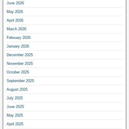
June 2026
May 2026
April 2026
March 2026
February 2026
January 2026
December 2025
November 2025
October 2025
September 2025
August 2025
July 2025
June 2025
May 2025
April 2025