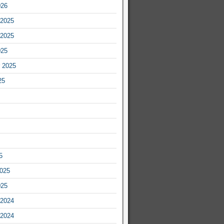
026
2025
2025
025
 2025
25
5
2025
025
2024
2024