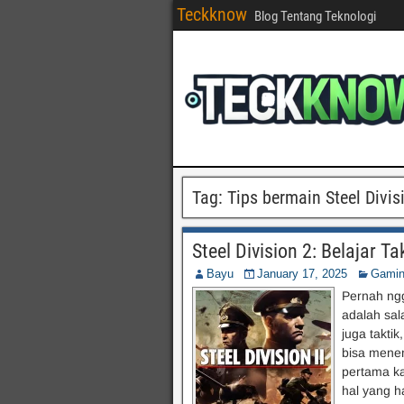
Teckknow
Blog Tentang Teknologi
Tag:
Tips bermain Steel Divis
Steel Division 2: Belajar T
Bayu
January 17, 2025
Gami
Pernah ngg
adalah sal
juga takti
bisa mene
pertama ka
hal yang ha