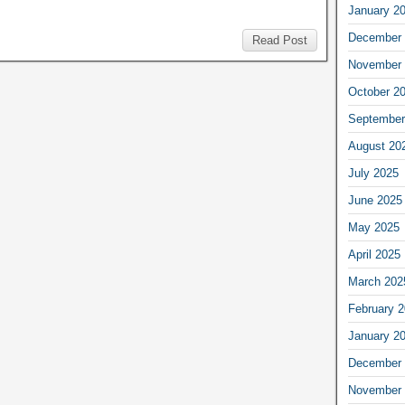
January 2
December 
Read Post
November 
October 2
September
August 20
July 2025
June 2025
May 2025
April 2025
March 202
February 
January 2
December 
November 