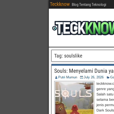
Teckknow
Blog Tentang Teknologi
Tag:
soulslike
Souls: Menyelami Dunia y
Putri Mumun
July 26, 2026
Ga
teckknow.c
genre yan
Salah sat
selama ber
jenis perm
Dark Souls