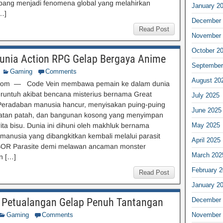
bang menjadi fenomena global yang melahirkan
January 2
…]
December 
Read Post
November 
October 2
nia Action RPG Gelap Bergaya Anime
September
Gaming
Comments
August 20
com — Code Vein membawa pemain ke dalam dunia
 runtuh akibat bencana misterius bernama Great
July 2025
 Peradaban manusia hancur, menyisakan puing-puing
June 2025
batan patah, dan bangunan kosong yang menyimpan
ita bisu. Dunia ini dihuni oleh makhluk bernama
May 2025
manusia yang dibangkitkan kembali melalui parasit
April 2025
OR Parasite demi melawan ancaman monster
March 202
n […]
February 
Read Post
January 2
 Petualangan Gelap Penuh Tantangan
December 
Gaming
Comments
November 