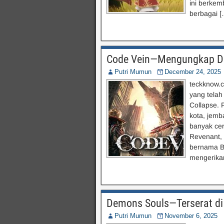
ini berkem
berbagai [
Code Vein—Mengungkap Du
Putri Mumun
December 24, 2025
teckknow.
yang telah
Collapse.
kota, jem
banyak cer
Revenant, 
bernama B
mengerika
Demons Souls—Terserat di
Putri Mumun
November 6, 2025