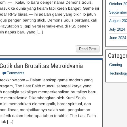
com — Kalau lo baru denger nama Demons Souls,
October 2
masuk ke dunia yang kelam tapi keren banget. Game ini
September
dar RPG biasa — ini adalah game yang bikin lo jatuh
ligus pengen banting stick. Demons Souls pertama kali
August 20
PlayStation 3, tapi versi remake-nya di PS5 bener-
July 2024
ih napas baru yang […]
June 2024
Read Post
Categor
Gotik dan Brutalitas Metroidvania
Gaming
Comments
Technolog
teckknow.com – Dalam lanskap game modern yang
ragam, The Last Faith muncul sebagai karya yang
nostalgia sekaligus memperkenalkan brutalitas baru
re metroidvania.Dikembangkan oleh Kumi Souls
 ini memadukan elemen gotik, horor spiritual, dan
 non-linear, menjadikannya salah satu pengalaman
osferik dalam beberapa tahun terakhir. The Last Faith
tuk […]