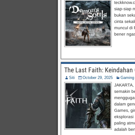
teckknow.
siap-siap 
bukan seka
cinta seka
muncul di 
bener ngas
The Last Faith: Keindahan 
Siti
October 29, 2025
Gaming
JAKARTA, 
semakin be
menggugah 
dalam gen
Games, gim
eksplorasi
paling atm
adalah ben