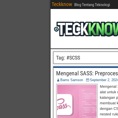
Teckknow
Blog Tentang Teknologi
Tag:
#SCSS
Mengenal SASS: Preproces
Bams Samson
September 2, 202
Mengenal S
alat untu
kalangan 
membuat ko
dengan CSS
nested rule