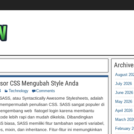
Archive
August 20
sor CSS Mengubah Style Anda
July 2026
4
Technology
Comments
June 2026
ASS, atau Syntactically Awesome Stylesheets, adalah
May 2026
k mempermudah penulisan CSS. SASS sangat populer di
pengembang web fiatogel login karena membantu
April 2026
de lebih rapi dan mudah dikelola. Dibandingkan
March 202
 biasa, SASS memiliki fitur tambahan seperti variabel,
February 
s, mixin, dan inheritance. Fitur-fitur ini memungkinkan