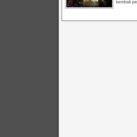
kembali pe