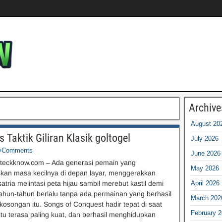
Archive
August 20
 Taktik Giliran Klasik goltogel
July 2026
Comments
June 2026
teckknow.com – Ada generasi pemain yang
May 2026
kan masa kecilnya di depan layar, menggerakkan
atria melintasi peta hijau sambil merebut kastil demi
April 2026
rtahun-tahun berlalu tanpa ada permainan yang berhasil
March 202
kosongan itu. Songs of Conquest hadir tepat di saat
February 
itu terasa paling kuat, dan berhasil menghidupkan