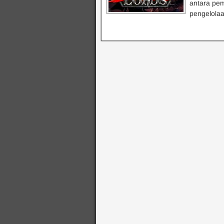
antara pe
pengelola