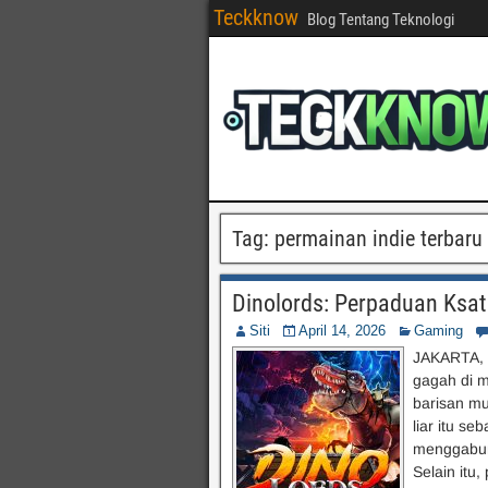
Teckknow
Blog Tentang Teknologi
Tag:
permainan indie terbaru
Dinolords: Perpaduan Ksat
Siti
April 14, 2026
Gaming
JAKARTA, 
gagah di m
barisan mu
liar itu s
menggabun
Selain itu