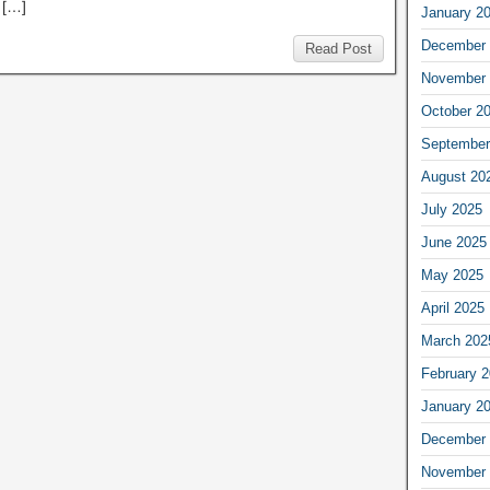
g […]
January 2
December 
Read Post
November 
October 2
September
August 20
July 2025
June 2025
May 2025
April 2025
March 202
February 
January 2
December 
November 