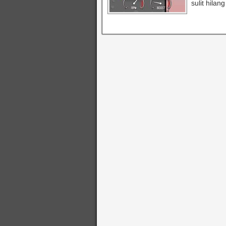
sulit hilan