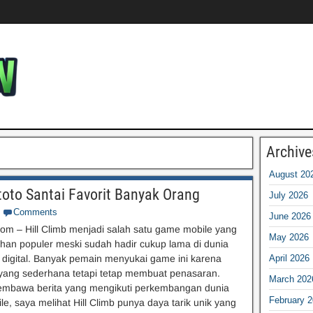
Archive
August 20
toto Santai Favorit Banyak Orang
July 2026
Comments
June 2026
om – Hill Climb menjadi salah satu game mobile yang
May 2026
ahan populer meski sudah hadir cukup lama di dunia
digital. Banyak pemain menyukai game ini karena
April 2026
yang sederhana tetapi tetap membuat penasaran.
March 202
embawa berita yang mengikuti perkembangan dunia
February 
e, saya melihat Hill Climb punya daya tarik unik yang