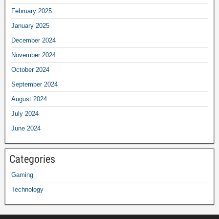
February 2025
January 2025
December 2024
November 2024
October 2024
September 2024
August 2024
July 2024
June 2024
Categories
Gaming
Technology