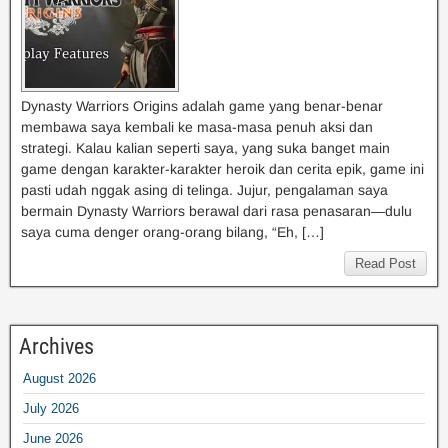
Dynasty Warriors Origins adalah game yang benar-benar
membawa saya kembali ke masa-masa penuh aksi dan
strategi. Kalau kalian seperti saya, yang suka banget main
game dengan karakter-karakter heroik dan cerita epik, game ini
pasti udah nggak asing di telinga. Jujur, pengalaman saya
bermain Dynasty Warriors berawal dari rasa penasaran—dulu
saya cuma denger orang-orang bilang, “Eh, […]
Read Post
Archives
August 2026
July 2026
June 2026