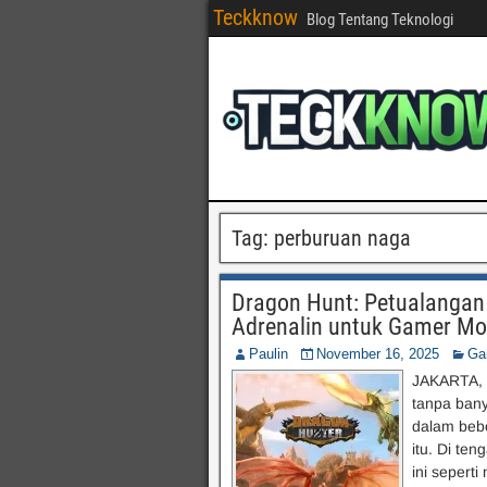
Teckknow
Blog Tentang Teknologi
Tag:
perburuan naga
Dragon Hunt: Petualangan 
Adrenalin untuk Gamer Mo
Paulin
November 16, 2025
Ga
JAKARTA, 
tanpa ban
dalam bebe
itu. Di te
ini sepert