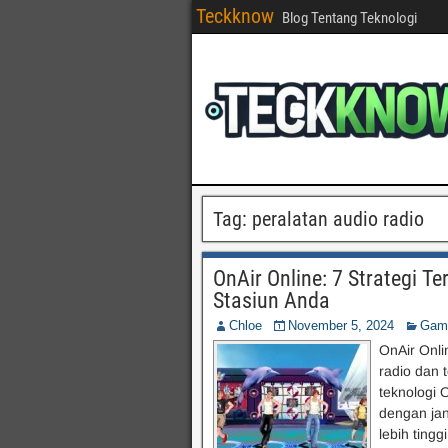
Teckknow
Blog Tentang Teknologi
Tag:
peralatan audio radio
OnAir Online: 7 Strategi T
Stasiun Anda
Chloe
November 5, 2024
Gam
OnAir Onli
radio dan 
teknologi 
dengan jan
lebih ting