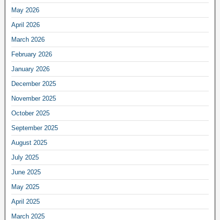
May 2026
April 2026
March 2026
February 2026
January 2026
December 2025
November 2025
October 2025
September 2025
August 2025
July 2025
June 2025
May 2025
April 2025
March 2025