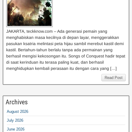
JAKARTA, teckknow.com – Ada generasi pemain yang
menghabiskan masa kecilnya di depan layar, menggerakkan
pasukan ksatria melintasi peta hijau sambil merebut kastil demi
kastil. Bertahun-tahun berlalu tanpa ada permainan yang
berhasil mengisi kekosongan itu. Songs of Conquest hadir tepat
di saat kerinduan itu terasa paling kuat, dan berhasil
menghidupkan kembali perasaan itu dengan cara yang […]
Read Post
Archives
August 2026
July 2026
June 2026