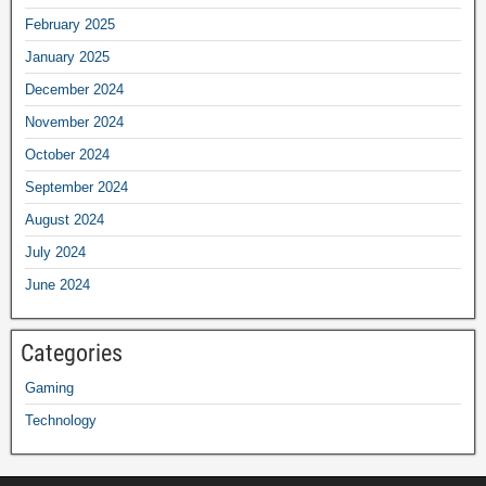
February 2025
January 2025
December 2024
November 2024
October 2024
September 2024
August 2024
July 2024
June 2024
Categories
Gaming
Technology