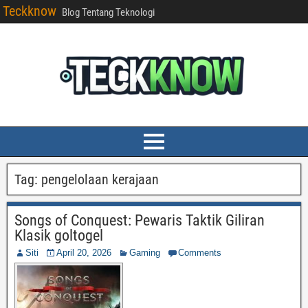
Teckknow
Blog Tentang Teknologi
Tag:
pengelolaan kerajaan
Songs of Conquest: Pewaris Taktik Giliran
Klasik goltogel
Siti
April 20, 2026
Gaming
Comments